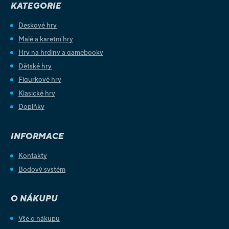
KATEGORIE
Deskové hry
Malé a karetní hry
Hry na hrdiny a gamebooky
Dětské hry
Figurkové hry
Klasické hry
Doplňky
INFORMACE
Kontakty
Bodový systém
O NÁKUPU
Vše o nákupu