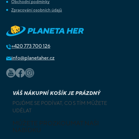
Obchodní podmínky
Zpracování osobních údajů
+420
773 700 126
info@planetaher.cz
VÁŠ NÁKUPNÍ KOŠÍK JE PRÁZDNÝ
POJĎME SE PODÍVAT, CO S TÍM MŮŽETE
UDĚLAT
MŮŽETE PROZKOUMAT NAŠI
NABÍDKU