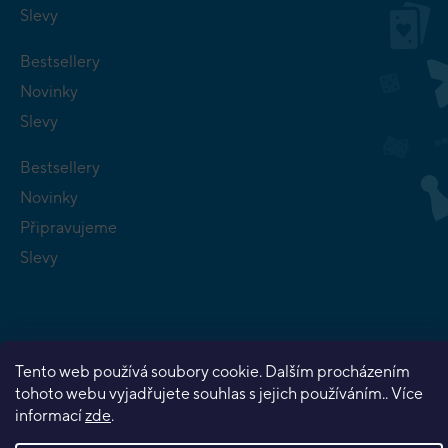
Slevy
Bestsellery
Novinky
Slevy
Bestsellery
Novinky
Připravujeme
Slevy
Tento web používá soubory cookie. Dalším procházením
Copyright 2026
Planeta her
. Všechna práva vyhrazena.
tohoto webu vyjadřujete souhlas s jejich používáním.. Více
Vytvořil Shoptet Premium
informací
zde
.