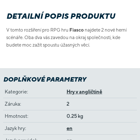
DETAILNÍ POPIS PRODUKTU
V tomto rozšíření pro RPG hru
Fiasco
najdete 2 nové herní
scénáře. Oba dva vás zavedou na okraj společnosti, kde
budete moc zažít spoustu úžasných věcí.
DOPLŇKOVÉ PARAMETRY
Kategorie
:
Hry v angličtině
Záruka
:
2
Hmotnost
:
0.25 kg
Jazyk hry
:
en