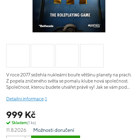
V roce 2077 sežehla nukleární bouře většinu planety na prach.
Z popela zničeného světa se pomalu klube nová společnost.
Společnost, kterou budete utvářet právě vy! Jak se vám podaří
zformovat svět? Jakou mu dáte podobu? Přidáte se k bandě
Detailní informace
nelítostných desperátů a budete se bít o holé přežití ze dne na
den? Nebo se raději spojíte se starými předválečnými
999 Kč
strukturami, jako je například Bratrstvo oceli, abyste pomohli
prosadit jejich ideologii napříč pustinou? Ghoul nebo robot,
Skladem
(1 ks)
paladin nebo nájezdník, je to jen na vás, jak se rozhodnete, ale
11.8.2026
Možnosti doručení
všechny důsledky vašich činů si poneste na bedrech jen vy!
Vítejte v pustině, vítejte ve světě Falloutu.