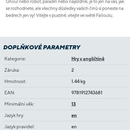
Ghoul nebo robot, paladin nebo nájezdník, je to jen na vás, jak
se rozhodnete, ale všechny důsledky vašich činů si poneste na
bedrech jen vy! Vítejte v pustině, vítejte ve světě Falloutu.
DOPLŇKOVÉ PARAMETRY
Kategorie
:
Hry v angličtině
Záruka
:
2
Hmotnost
:
1.44 kg
EAN
:
9781912743681
Minimální věk
:
13
Jazyk hry
:
en
Jazyk pravidel
:
en