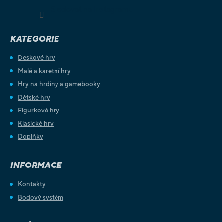
Sledovat na Instagramu
KATEGORIE
Deskové hry
Malé a karetní hry
Hry na hrdiny a gamebooky
Dětské hry
Figurkové hry
Klasické hry
Doplňky
INFORMACE
Kontakty
Bodový systém