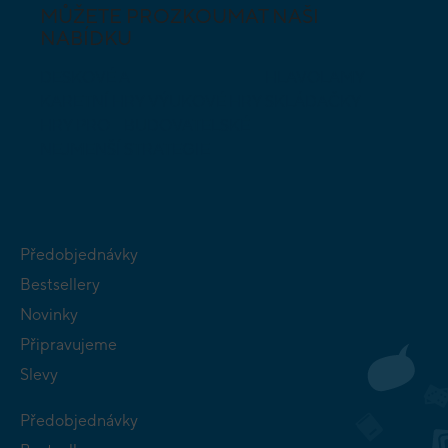
MŮŽETE PROZKOUMAT NAŠI
NABÍDKU
DESKOVÉ A
HLAVOLAMY
KARETNÍ HRY
VÝUKOVÉ HRY
SKLÁDAČKY
HRY PRO
BUDOVATELSKÉ
NEJMENŠÍ
STRATEGIE
Předobjednávky
Bestsellery
Novinky
Připravujeme
Slevy
Předobjednávky