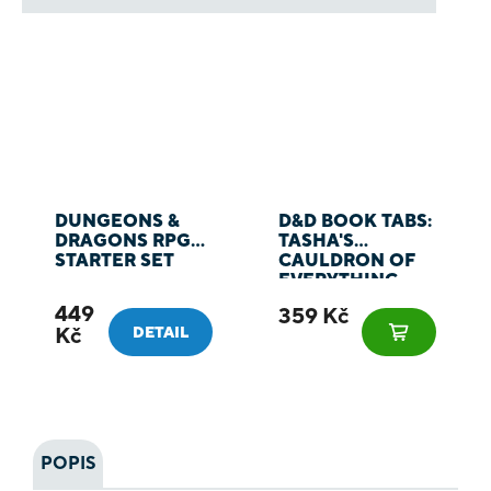
DUNGEONS &
D&D BOOK TABS:
DRAGONS RPG
TASHA'S
STARTER SET
CAULDRON OF
EVERYTHING -
ZÁLOŽKY DO
449
359 Kč
KNIHY
Kč
DETAIL
POPIS