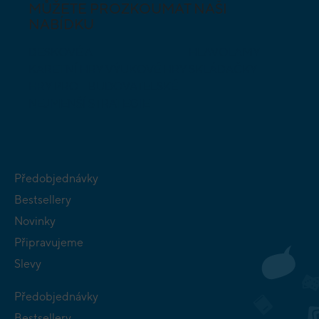
MŮŽETE PROZKOUMAT NAŠI
NABÍDKU
DESKOVÉ A
HLAVOLAMY
KARETNÍ HRY
VÝUKOVÉ HRY
SKLÁDAČKY
HRY PRO
BUDOVATELSKÉ
NEJMENŠÍ
STRATEGIE
Předobjednávky
Bestsellery
Novinky
Připravujeme
Slevy
Předobjednávky
Bestsellery