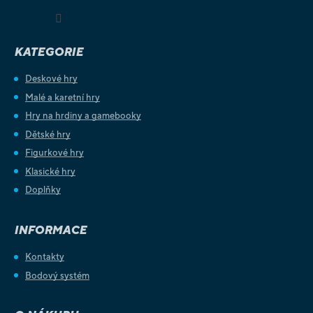
Sledovat na Instagramu
KATEGORIE
Deskové hry
Malé a karetní hry
Hry na hrdiny a gamebooky
Dětské hry
Figurkové hry
Klasické hry
Doplňky
INFORMACE
Kontakty
Bodový systém