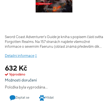
Sword Coast Adventurer's Guide je kniha s popisem části světa
Forgotten Realms. Na 157 stranách najdete všemožné
informace o severním Faerunu (oblast známá především díky
městu Baldur's Gate) - jeho městech, zemích, rasách, sektách,
Detailní informace
náboženství apod. Prozkoumejte jeden z nejznámějších světů
pro Dungeons & Dragons! Kniha je v pevné vazbě.
632 Kč
Vyprodáno
Možnosti doručení
Položka byla vyprodána…
Zeptat se
Hlídat