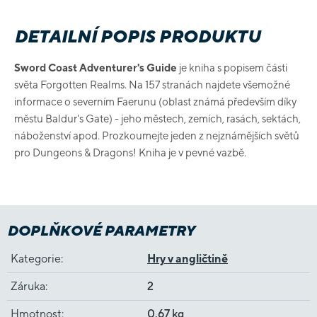
DETAILNÍ POPIS PRODUKTU
Sword Coast Adventurer's Guide
je kniha s popisem části
světa Forgotten Realms. Na 157 stranách najdete všemožné
informace o severním Faerunu (oblast známá především díky
městu Baldur's Gate) - jeho městech, zemích, rasách, sektách,
náboženství apod. Prozkoumejte jeden z nejznámějších světů
pro Dungeons & Dragons! Kniha je v pevné vazbě.
DOPLŇKOVÉ PARAMETRY
Kategorie
:
Hry v angličtině
Záruka
:
2
Hmotnost
:
0.67 kg