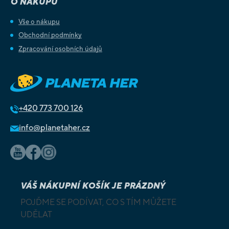
O NÁKUPU
Vše o nákupu
Obchodní podmínky
Zpracování osobních údajů
+420
773 700 126
info@planetaher.cz
VÁŠ NÁKUPNÍ KOŠÍK JE PRÁZDNÝ
POJĎME SE PODÍVAT, CO S TÍM MŮŽETE
UDĚLAT