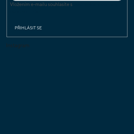
Vložením e-mailu souhlasíte s
podmínkami ochrany
osobních údajů
PŘIHLÁSIT SE
Instagram