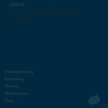
UDĚLAT
MŮŽETE PROZKOUMAT NAŠI
NABÍDKU
DESKOVÉ A
HLAVOLAMY
KARETNÍ HRY
VÝUKOVÉ HRY
SKLÁDAČKY
HRY PRO
BUDOVATELSKÉ
NEJMENŠÍ
STRATEGIE
Předobjednávky
Bestsellery
Novinky
Připravujeme
Slevy