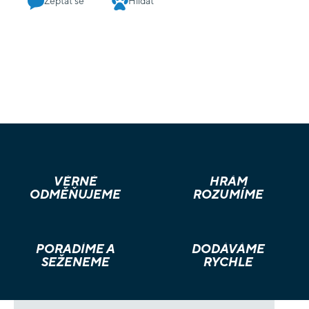
Zeptat se
Hlídat
VĚRNÉ
HRÁM
ODMĚŇUJEME
ROZUMÍME
PORADÍME A
DODÁVÁME
SEŽENEME
RYCHLE