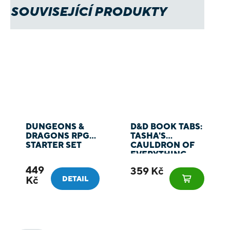
SOUVISEJÍCÍ PRODUKTY
DUNGEONS &
D&D BOOK TABS:
DRAGONS RPG
TASHA'S
STARTER SET
CAULDRON OF
EVERYTHING -
ZÁLOŽKY DO
449
359 Kč
KNIHY
Kč
DETAIL