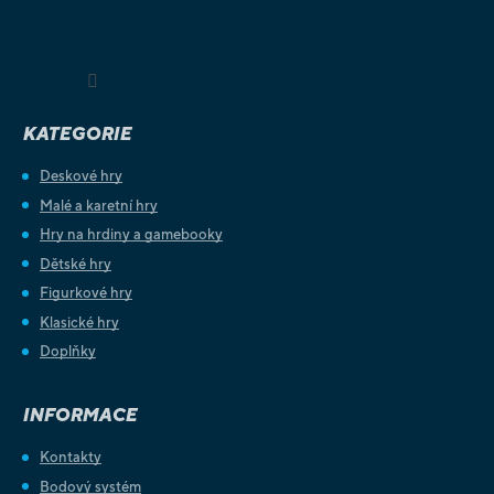
Sledovat na Instagramu
KATEGORIE
Deskové hry
Malé a karetní hry
Hry na hrdiny a gamebooky
Dětské hry
Figurkové hry
Klasické hry
Doplňky
INFORMACE
Kontakty
Bodový systém