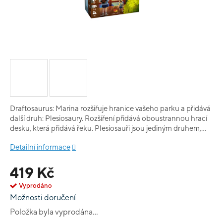
Draftosaurus: Marina rozšiřuje hranice vašeho parku a přidává
další druh: Plesiosaury. Rozšíření přidává oboustrannou hrací
desku, která přidává řeku. Plesiosauři jsou jediným druhem,
který může být zahrán na tuto novou desku. Čím níže na řece
Detailní informace
budete mít svého Plesiosaura, tím více bodů na konci hry
získáte.
419 Kč
Vyprodáno
Možnosti doručení
Položka byla vyprodána…