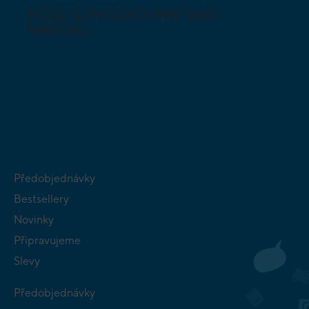
MŮŽETE PROZKOUMAT NAŠI
NABÍDKU
DESKOVÉ A
HLAVOLAMY
KARETNÍ HRY
VÝUKOVÉ HRY
SKLÁDAČKY
HRY PRO
BUDOVATELSKÉ
NEJMENŠÍ
STRATEGIE
Předobjednávky
Bestsellery
Novinky
Připravujeme
Slevy
Předobjednávky