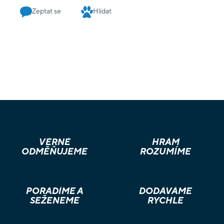
Zeptat se
Hlídat
VĚRNÉ
HRÁM
ODMĚŇUJEME
ROZUMÍME
PORADÍME A
DODÁVÁME
SEŽENEME
RYCHLE