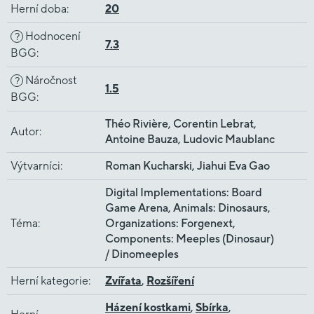
Herní doba
:
20
Hodnocení
?
7.3
BGG
:
Náročnost
?
1.5
BGG
:
Théo Rivière, Corentin Lebrat,
Autor
:
Antoine Bauza, Ludovic Maublanc
Výtvarníci
:
Roman Kucharski, Jiahui Eva Gao
Digital Implementations: Board
Game Arena, Animals: Dinosaurs,
Téma
:
Organizations: Forgenext,
Components: Meeples (Dinosaur)
/ Dinomeeples
Herní kategorie
:
Zvířata
,
Rozšíření
Házení kostkami
,
Sbírka
,