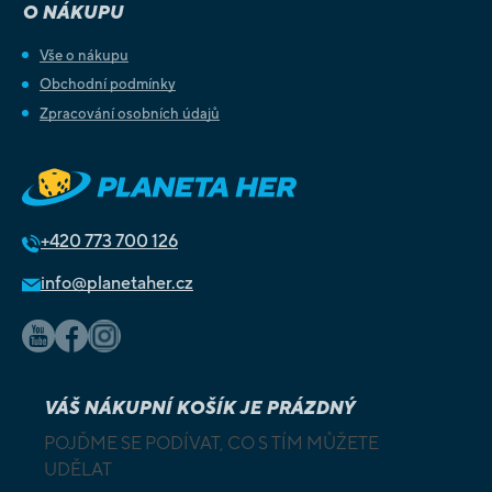
O NÁKUPU
Vše o nákupu
Obchodní podmínky
Zpracování osobních údajů
+420
773 700 126
info@planetaher.cz
VÁŠ NÁKUPNÍ KOŠÍK JE PRÁZDNÝ
POJĎME SE PODÍVAT, CO S TÍM MŮŽETE
UDĚLAT