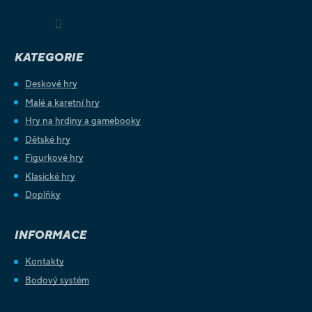
Sledovat na Instagramu
KATEGORIE
Deskové hry
Malé a karetní hry
Hry na hrdiny a gamebooky
Dětské hry
Figurkové hry
Klasické hry
Doplňky
INFORMACE
Kontakty
Bodový systém