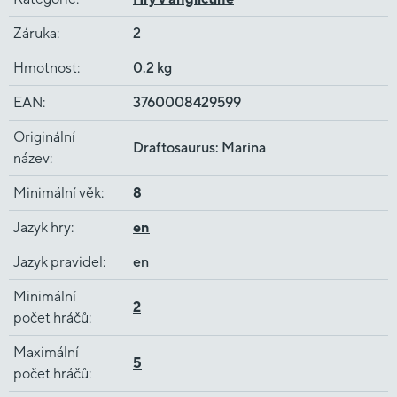
Záruka
:
2
Hmotnost
:
0.2 kg
EAN
:
3760008429599
Originální
Draftosaurus: Marina
název
:
Minimální věk
:
8
Jazyk hry
:
en
Jazyk pravidel
:
en
Minimální
2
počet hráčů
:
Maximální
5
počet hráčů
: