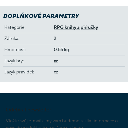
DOPLŇKOVÉ PARAMETRY
Kategorie
:
RPG knihy a příručky
Záruka
:
2
Hmotnost
:
0.55 kg
Jazyk hry
:
cz
Jazyk pravidel
:
cz
Z
á
p
Odebírat newsletter
a
t
Vložte svůj e-mail a my vám budeme zasílat informace o
í
nových produktech na našem e-shopu.