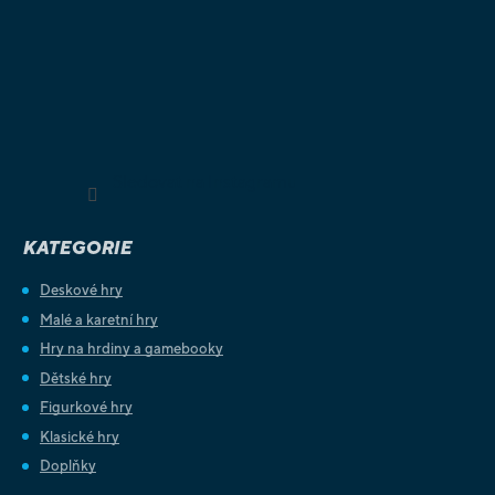
Sledovat na Instagramu
KATEGORIE
Deskové hry
Malé a karetní hry
Hry na hrdiny a gamebooky
Dětské hry
Figurkové hry
Klasické hry
Doplňky