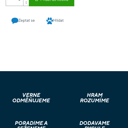
Zeptat se
Hlídat
VĚRNÉ
HRÁM
ODMĚŇUJEME
ROZUMÍME
PORADÍME A
DODÁVÁME