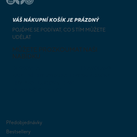
VÁŠ NÁKUPNÍ KOŠÍK JE PRÁZDNÝ
POJĎME SE PODÍVAT, CO S TÍM MŮŽETE
UDĚLAT
MŮŽETE PROZKOUMAT NAŠI
NABÍDKU
DESKOVÉ A
HLAVOLAMY
KARETNÍ HRY
VÝUKOVÉ HRY
SKLÁDAČKY
HRY PRO
BUDOVATELSKÉ
NEJMENŠÍ
STRATEGIE
Předobjednávky
Bestsellery