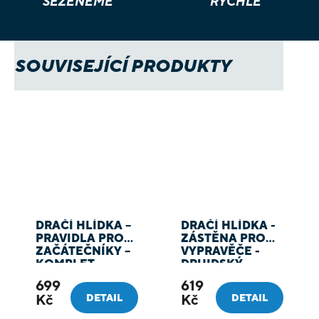
SEŽENEME
RYCHLE
SOUVISEJÍCÍ PRODUKTY
DRAČÍ HLÍDKA –
DRAČÍ HLÍDKA -
PRAVIDLA PRO
ZÁSTĚNA PRO
ZAČÁTEČNÍKY –
VYPRAVĚČE -
KOMPLET
DRUIDSKÝ
KRUH/SÍLA
699
619
PŘÍRODY
Kč
Kč
DETAIL
DETAIL