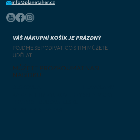
info@planetaher.cz
VÁŠ NÁKUPNÍ KOŠÍK JE PRÁZDNÝ
POJĎME SE PODÍVAT, CO S TÍM MŮŽETE
UDĚLAT
MŮŽETE PROZKOUMAT NAŠI
NABÍDKU
DESKOVÉ A
HLAVOLAMY
KARETNÍ HRY
VÝUKOVÉ HRY
SKLÁDAČKY
HRY PRO
BUDOVATELSKÉ
NEJMENŠÍ
STRATEGIE