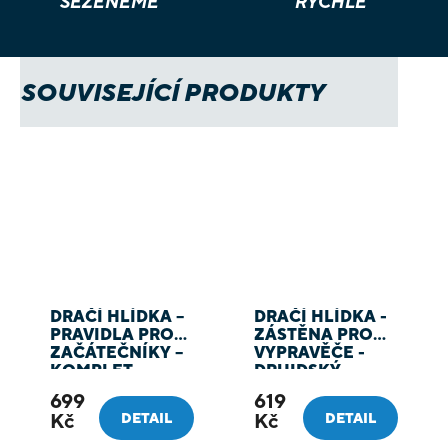
SEŽENEME
RYCHLE
SOUVISEJÍCÍ PRODUKTY
DRAČÍ HLÍDKA –
DRAČÍ HLÍDKA -
PRAVIDLA PRO
ZÁSTĚNA PRO
ZAČÁTEČNÍKY –
VYPRAVĚČE -
KOMPLET
DRUIDSKÝ
KRUH/SÍLA
699
619
PŘÍRODY
Kč
Kč
DETAIL
DETAIL