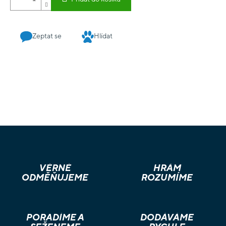
Zeptat se
Hlídat
VĚRNÉ
HRÁM
ODMĚŇUJEME
ROZUMÍME
PORADÍME A
DODÁVÁME