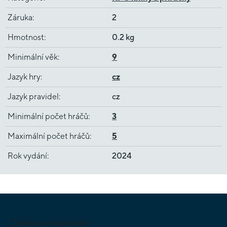
Záruka
:
2
Hmotnost
:
0.2 kg
Minimální věk
:
9
Jazyk hry
:
cz
Jazyk pravidel
:
cz
Minimální počet hráčů
:
3
Maximální počet hráčů
:
5
Rok vydání
:
2024
Z
á
p
Odebírat newsletter