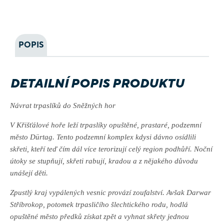
POPIS
DETAILNÍ POPIS PRODUKTU
Návrat trpaslíků do Sněžných hor
V Křišťálové hoře leží trpaslíky opuštěné, prastaré, podzemní
město Dürtag. Tento podzemní komplex kdysi dávno osídlili
skřeti, kteří teď čím dál více terorizují celý region podhůří. Noční
útoky se stupňují, skřeti rabují, kradou a z nějakého důvodu
unášejí děti.
Zpustlý kraj vypálených vesnic provází zoufalství. Avšak Darwar
Stříbrokop, potomek trpasličího šlechtického rodu, hodlá
opuštěné město předků získat zpět a vyhnat skřety jednou