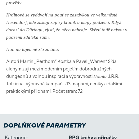
provždy.
Hrdinové se vydávají na pouť se zastávkou ve velkoměstě
Hexendorf, kde získají zápisy kronik a mapy podzemí. Když
dorazí do Dürtagu, zjistí, že něco nehraje. Skřeti totiž nejsou v
podzemí zdaleka sami.
Hon na tajemné zlo začíná!
Autoři Martin „Perthorn“ Kostka a Pavel „Warren“ Šída
alchymizují mezi moderním pojetím dobrodružných
dungeonů a volnou inspirací a výpravnosti
J.R.R.
Hobita
Tolkiena. Výpravná kampaň s 13 mapami, ceníky a dalšími
praktickými přílohami. Počet stran: 72
DOPLŇKOVÉ PARAMETRY
Kategorie
:
RPG knihy a příručky