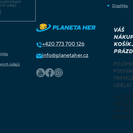
podmínkami
ích údajů
Doplňky
E
Sledovat na Instagramu
VÁŠ
NÁKUP
+420
773 700 126
KOŠÍK 
PRÁZD
ínky
info@planetaher.cz
POJĎME
ních údajů
PODÍVAT
TÍM MŮ
UDĚLAT
MŮŽE
PROZ
AT NAŠ
NABÍD
DESKOV