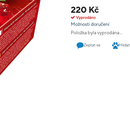
Ligretto je hra, která se h
220 Kč
dají kombinovat a ve výsled
pobaví se i dospělí.
Vyprodáno
Možnosti doručení
Položka byla vyprodána…
Zeptat se
Hlídat