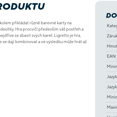
PRODUKTU
DO
 úkolem přikládat různě barevné karty na
Kate
esítky. Hra procvičí především váš postřeh a
jdříve se zbavit svých karet. Ligretto je hra,
Záru
ce se dají kombinovat a ve výsledku může hrát až
Hmot
EAN
:
Minim
Jazyk
Jazyk
Minim
Maxim