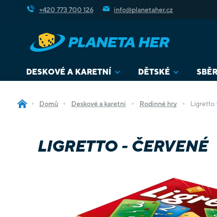
Přejít
+420 773 700 126
info@planetaher.cz
na
obsah
DESKOVÉ A KARETNÍ
DĚTSKÉ
SBĚR
Domů
Deskové a karetní
Rodinné hry
Ligretto
LIGRETTO - ČERVENÉ