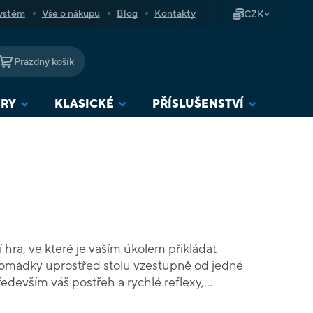
ystém
Vše o nákupu
Blog
Kontakty
CZK
Prázdný košík
NÁKUPNÍ
KOŠÍK
URY
KLASICKÉ
PŘÍSLUŠENSTVÍ
í hra, ve které je vaším úkolem přikládat
romádky uprostřed stolu vzestupně od jedné
ředevším váš postřeh a rychlé reflexy,
open co nejdříve se zbavit svých karet.