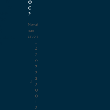
O
Í HRY
C
É HRY
?
LAMY
ČKY
Neváhejte
O
nám
ŠÍ
zavolat.
TELSKÉ
+
GIE
4
2
0
7
7
3
7
0
0
1
2