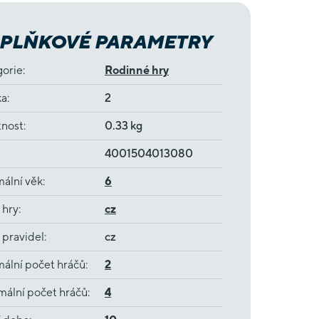
PLŇKOVÉ PARAMETRY
gorie
:
Rodinné hry
ka
:
2
nost
:
0.33 kg
4001504013080
ální věk
:
6
 hry
:
cz
 pravidel
:
cz
ální počet hráčů
:
2
ální počet hráčů
:
4