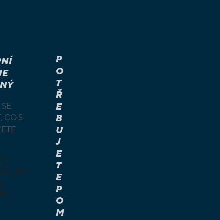
P
NÍ
O
JE
T
NÝ
Ř
 SE
E
, CO S
B
ŽETE
U
J
E
TE
T
KOUM
E
I
P
KU
O
M
É A