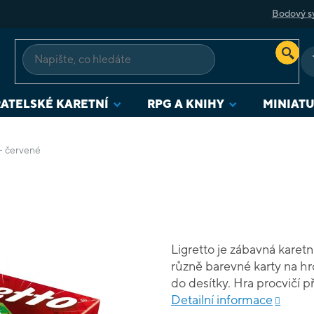
Bodový s
ATELSKÉ KARETNÍ
RPG A KNIHY
MINIAT
 - červené
Ligretto je zábavná karetn
různě barevné karty na h
do desítky. Hra procvičí p
vyhrává ten, kdo bude sch
Detailní informace