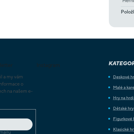
Hern
Polož
KATEGOR
letter
Instagram
il a my vám
Deskové h
informace o
Malé a kare
ch na našem e-
Hry na hrd
Dětské hry
Figurkové 
Klasické hr
mailu