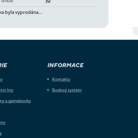
í doba
:
10
ka byla vyprodána…
IE
INFORMACE
ry
Kontakty
tní hry
Bodový systém
iny a gamebooky
hry
y