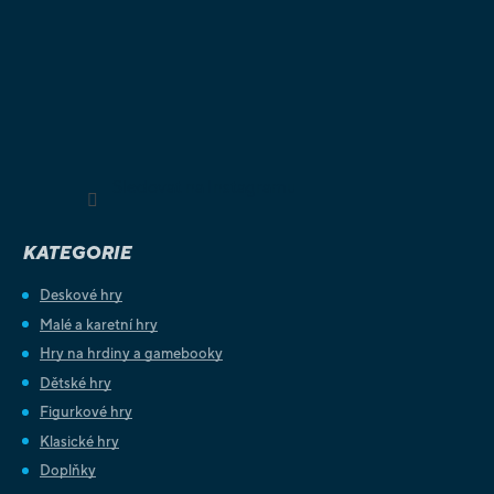
Sledovat na Instagramu
KATEGORIE
Deskové hry
Malé a karetní hry
Hry na hrdiny a gamebooky
Dětské hry
Figurkové hry
Klasické hry
Doplňky