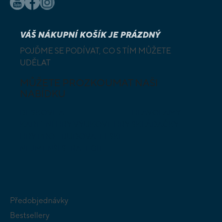
VÁŠ NÁKUPNÍ KOŠÍK JE PRÁZDNÝ
POJĎME SE PODÍVAT, CO S TÍM MŮŽETE
UDĚLAT
MŮŽETE PROZKOUMAT NAŠI
NABÍDKU
DESKOVÉ A
HLAVOLAMY
KARETNÍ HRY
VÝUKOVÉ HRY
SKLÁDAČKY
HRY PRO
BUDOVATELSKÉ
NEJMENŠÍ
STRATEGIE
Předobjednávky
Bestsellery