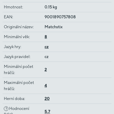
Hmotnost
:
0.15 kg
EAN
:
9001890757808
Originální název
:
Matchstix
Minimální věk
:
8
Jazyk hry
:
cz
Jazyk pravidel
:
cz
Minimální počet
2
hráčů
:
Maximální počet
4
hráčů
:
Herní doba
:
20
Hodnocení
?
5.7