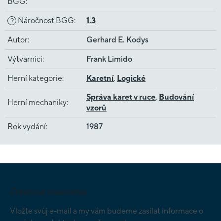
BGG
:
Náročnost BGG
:
1.3
?
Autor
:
Gerhard E. Kodys
Výtvarníci
:
Frank Limido
Herní kategorie
:
Karetní
,
Logické
Správa karet v ruce
,
Budování
Herní mechaniky
:
vzorů
Rok vydání
:
1987
Z
á
p
Odebírat newsletter
a
t
Vložte svůj e-mail a my vám budeme zasílat informace o