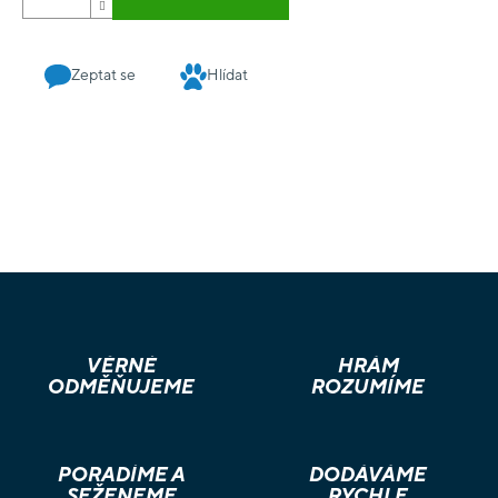
Zeptat se
Hlídat
VĚRNÉ
HRÁM
ODMĚŇUJEME
ROZUMÍME
PORADÍME A
DODÁVÁME
SEŽENEME
RYCHLE