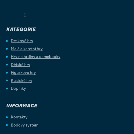
Sledovat na Instagramu
KATEGORIE
Deskové hry
Malé a karetní hry
Hry na hrdiny a gamebooky
Dětské hry
Figurkové hry
Klasické hry
Doplňky
INFORMACE
Kontakty
Bodový systém