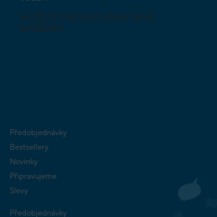
MŮŽETE PROZKOUMAT NAŠI
NABÍDKU
DESKOVÉ A
HLAVOLAMY
KARETNÍ HRY
VÝUKOVÉ HRY
SKLÁDAČKY
HRY PRO
BUDOVATELSKÉ
NEJMENŠÍ
STRATEGIE
Předobjednávky
Bestsellery
Novinky
Připravujeme
Slevy
Předobjednávky