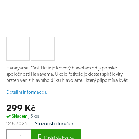
Hanayama: Cast Helix je kovový hlavolam od japonské
společnosti Hanayama. Úkole řešitele je dostat spirálovitý
prsten ven z hlavního dílku hlavolamu, který připomíná květ.
Jedná se o složitý hlavolam. Hlavolamy Hanayama jsou známy
Detailní informace
svým vskutku luxusním zpracováním, doporučujeme jako
dárek!
299 Kč
Skladem
(>5 ks)
12.8.2026
Možnosti doručení
Přidat do košíku