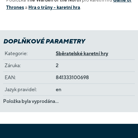
Thrones
a
Hra o trůny - karetní hra
.
DOPLŇKOVÉ PARAMETRY
Kategorie
:
Sběratelské karetní hry
Záruka
:
2
EAN
:
841333100698
Jazyk pravidel
:
en
Položka byla vyprodána…
Z
á