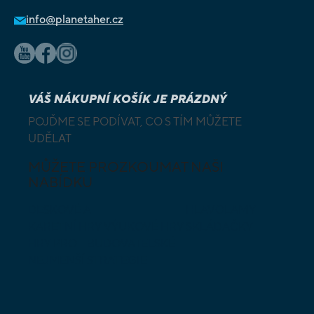
info@planetaher.cz
VÁŠ NÁKUPNÍ KOŠÍK JE PRÁZDNÝ
POJĎME SE PODÍVAT, CO S TÍM MŮŽETE
UDĚLAT
MŮŽETE PROZKOUMAT NAŠI
NABÍDKU
DESKOVÉ A
HLAVOLAMY
KARETNÍ HRY
VÝUKOVÉ HRY
SKLÁDAČKY
HRY PRO
BUDOVATELSKÉ
NEJMENŠÍ
STRATEGIE