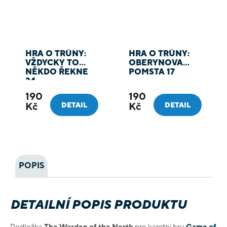
HRA O TRŮNY:
HRA O TRŮNY:
VŽDYCKY TO
OBERYNOVA
NĚKDO ŘEKNE
POMSTA 17
24
190
190
Kč
Kč
DETAIL
DETAIL
POPIS
DETAILNÍ POPIS PRODUKTU
Podložka
The Warden of the North
pro karetní hru
Game of