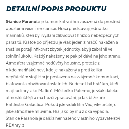
DETAILNÍ POPIS PRODUKTU
Stanice Paranoia
je komunikativní hra zasazená do prostředí
opuštěné vesmírné stanice. Hráči představují jednotku
mariňáků, kteří byli vysláni zlikvidovat hnízdo nebezpečných
parazitů. Krátce po příjezdu je však jeden z hráčů nakažen a
snaží se potají infikovat zbytek jednotky, aby jí zabránil ve
splnění úkolu. Každý nakažený se pak přidává na jeho stranu.
Atmosféra vzájemné nedůvěry houstne, protože z
nikdo mariňáků neví, kdo je nakažený a proti kolika
nepřátelům stojí. Hra je postavena na vzájemné komunikaci,
blafování a obviňování ostatních. Bude se líbit hráčům, kteří
mají rádi hry jako Mafie či Městečko Palermo, je však daleko
atmosféričtější a má hezčí zpracování, je tak blíže hře
Battlestar Galactica. Pokud jste viděli film Věc, víte určitě, o
jaké atmosféře mluvíme. Hra jako by mu z oka vypadla.
Stanice Paranoia je další z her našeho vlastního vydavatelství
REXhry!;)