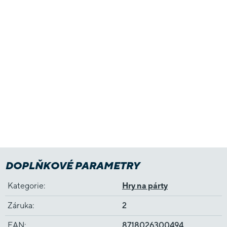
DOPLŇKOVÉ PARAMETRY
Kategorie
:
Hry na párty
Záruka
:
2
EAN
:
8718026300494