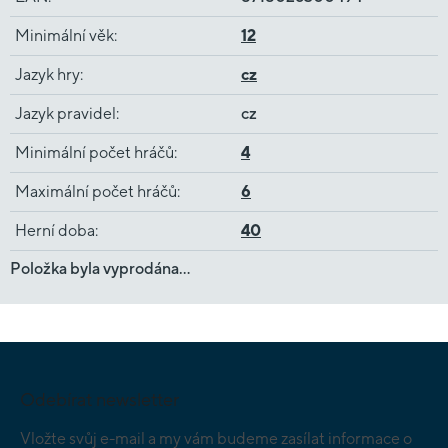
Minimální věk
:
12
Jazyk hry
:
cz
Jazyk pravidel
:
cz
Minimální počet hráčů
:
4
Maximální počet hráčů
:
6
Herní doba
:
40
Položka byla vyprodána…
Z
á
p
Odebírat newsletter
a
t
Vložte svůj e-mail a my vám budeme zasílat informace o