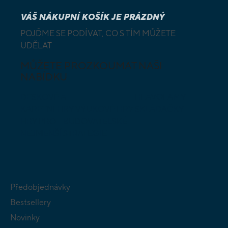
VÁŠ NÁKUPNÍ KOŠÍK JE PRÁZDNÝ
POJĎME SE PODÍVAT, CO S TÍM MŮŽETE
UDĚLAT
MŮŽETE PROZKOUMAT NAŠI
NABÍDKU
DESKOVÉ A
HLAVOLAMY
KARETNÍ HRY
VÝUKOVÉ HRY
SKLÁDAČKY
HRY PRO
BUDOVATELSKÉ
NEJMENŠÍ
STRATEGIE
Předobjednávky
Bestsellery
Novinky