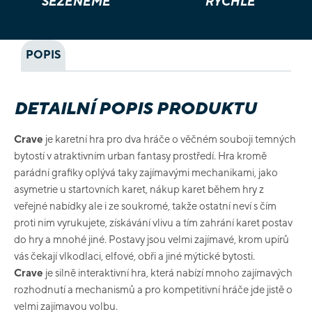
SEŽENEME
RYCHLE
POPIS
DETAILNÍ POPIS PRODUKTU
Crave
je karetní hra pro dva hráče o věčném souboji temných
bytostí v atraktivním urban fantasy prostředí. Hra kromě
parádní grafiky oplývá taky zajímavými mechanikami, jako
asymetrie u startovních karet, nákup karet během hry z
veřejné nabídky ale i ze soukromé, takže ostatní neví s čím
proti nim vyrukujete, získávání vlivu a tím zahrání karet postav
do hry a mnohé jiné. Postavy jsou velmi zajímavé, krom upírů
vás čekají vlkodlaci, elfové, obři a jiné mýtické bytosti.
Crave
je silně interaktivní hra, která nabízí mnoho zajímavých
rozhodnutí a mechanismů a pro kompetitivní hráče jde jistě o
velmi zajímavou volbu.