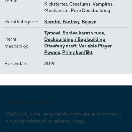
Téma
:
Kickstarter, Creatures: Vampires,
Mechanism: Pure Deckbuilding
Herní kategorie
:
Karetní
,
Fantasy
,
Bojové
Týmová
,
Správa karet v ruce
,
Herní
Deckbuilding / Bag building
,
Otevřený draft
,
Variable Player
mechaniky
:
Powers
,
Přímý konflikt
Rok vydání
:
2019
Z
á
p
Odebírat newsletter
a
t
Vložte svůj e-mail a my vám budeme zasílat informace o
í
nových produktech na našem e-shopu.