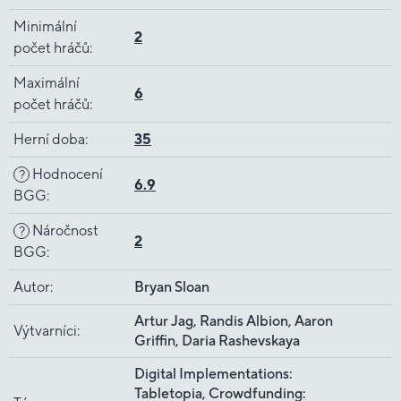
Minimální
2
počet hráčů
:
Maximální
6
počet hráčů
:
Herní doba
:
35
Hodnocení
?
6.9
BGG
:
Náročnost
?
2
BGG
:
Autor
:
Bryan Sloan
Artur Jag, Randis Albion, Aaron
Výtvarníci
:
Griffin, Daria Rashevskaya
Digital Implementations:
Tabletopia, Crowdfunding: