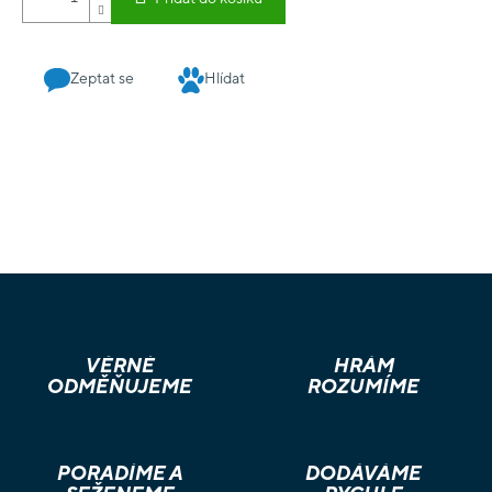
Zeptat se
Hlídat
VĚRNÉ
HRÁM
ODMĚŇUJEME
ROZUMÍME
PORADÍME A
DODÁVÁME