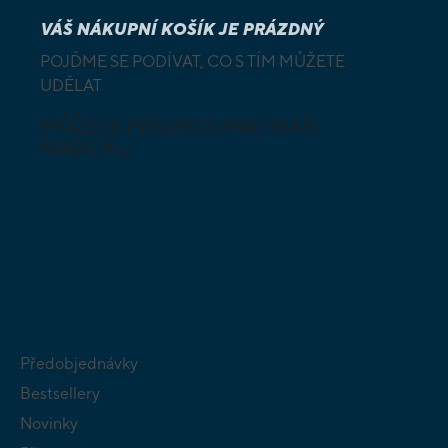
VÁŠ NÁKUPNÍ KOŠÍK JE PRÁZDNÝ
POJĎME SE PODÍVAT, CO S TÍM MŮŽETE
UDĚLAT
MŮŽETE PROZKOUMAT NAŠI
NABÍDKU
DESKOVÉ A
HLAVOLAMY
KARETNÍ HRY
VÝUKOVÉ HRY
SKLÁDAČKY
HRY PRO
BUDOVATELSKÉ
NEJMENŠÍ
STRATEGIE
Předobjednávky
Bestsellery
Novinky