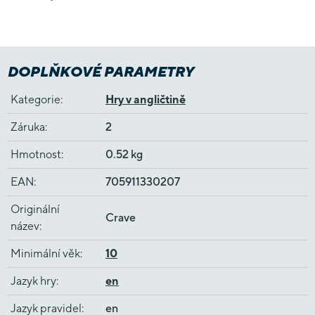
DOPLŇKOVÉ PARAMETRY
Kategorie
:
Hry v angličtině
Záruka
:
2
Hmotnost
:
0.52 kg
EAN
:
705911330207
Originální
Crave
název
:
Minimální věk
:
10
Jazyk hry
:
en
Jazyk pravidel
:
en