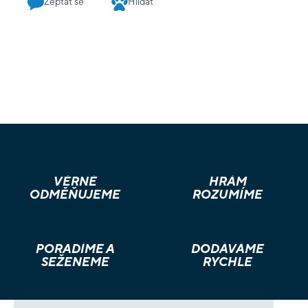
Zeptat se
Hlídat
VĚRNÉ
HRÁM
ODMĚŇUJEME
ROZUMÍME
PORADÍME A
DODÁVÁME
SEŽENEME
RYCHLE