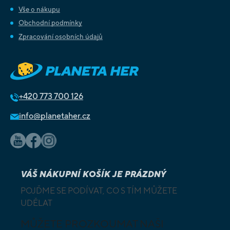
Vše o nákupu
Obchodní podmínky
Zpracování osobních údajů
+420
773 700 126
info@planetaher.cz
VÁŠ NÁKUPNÍ KOŠÍK JE PRÁZDNÝ
POJĎME SE PODÍVAT, CO S TÍM MŮŽETE
UDĚLAT
MŮŽETE PROZKOUMAT NAŠI