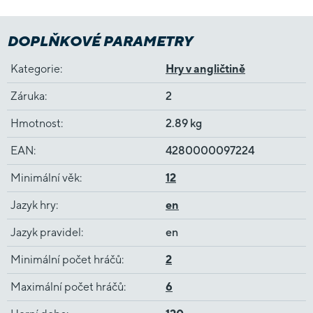
DOPLŇKOVÉ PARAMETRY
Kategorie
:
Hry v angličtině
Záruka
:
2
Hmotnost
:
2.89 kg
EAN
:
4280000097224
Minimální věk
:
12
Jazyk hry
:
en
Jazyk pravidel
:
en
Minimální počet hráčů
:
2
Maximální počet hráčů
:
6