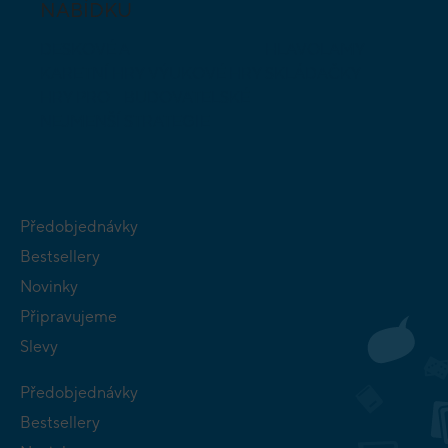
NABÍDKU
DESKOVÉ A
HLAVOLAMY
KARETNÍ HRY
VÝUKOVÉ HRY
SKLÁDAČKY
HRY PRO
BUDOVATELSKÉ
NEJMENŠÍ
STRATEGIE
Předobjednávky
Bestsellery
Novinky
Připravujeme
Slevy
Předobjednávky
Bestsellery