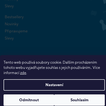
Slevy
Bestsellery
Novinky
Připravujeme
Slevy
Tento web používá soubory cookie. Dalším procházením
tohoto webu vyjadřujete souhlas s jejich používáním.. Více
Copyright 2026
Planeta her
. Všechna práva vyhrazena.
informací
zde
.
Vytvořil Shoptet Premium
Nastavení
Odmítnout
Souhlasím