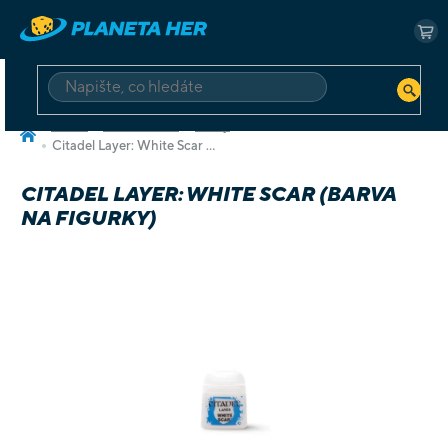
Přejít
na
NÁ
obsah
KO
HLEDAT
Domů
Příslušenství
Barvy
Citadel Layer: White Scar (barva na figurky)
CITADEL LAYER: WHITE SCAR (BARVA
NA FIGURKY)