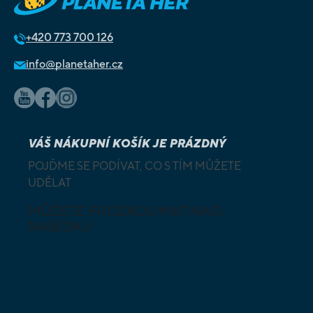
+420
773 700 126
info@planetaher.cz
VÁŠ NÁKUPNÍ KOŠÍK JE PRÁZDNÝ
POJĎME SE PODÍVAT, CO S TÍM MŮŽETE
UDĚLAT
MŮŽETE PROZKOUMAT NAŠI
NABÍDKU
DESKOVÉ A
HLAVOLAMY
KARETNÍ HRY
VÝUKOVÉ HRY
SKLÁDAČKY
HRY PRO
BUDOVATELSKÉ
NEJMENŠÍ
STRATEGIE