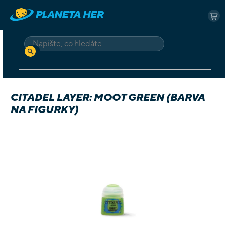
Přejít
na
NÁ
obsah
KO
HLEDAT
Domů
Příslušenství
Barvy
Citadel Layer: Moot Green (barva na figurky)
CITADEL LAYER: MOOT GREEN (BARVA
NA FIGURKY)