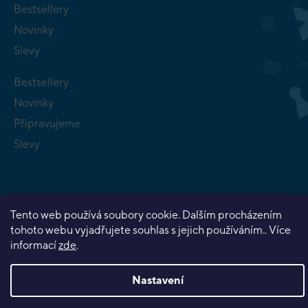
Bestsellery
Novinky
Slevy
Bestsellery
Novinky
Připravujeme
Slevy
Tento web používá soubory cookie. Dalším procházením
tohoto webu vyjadřujete souhlas s jejich používáním.. Více
Copyright 2026
Planeta her
. Všechna práva vyhrazena.
informací
zde
.
Vytvořil Shoptet Premium
Nastavení