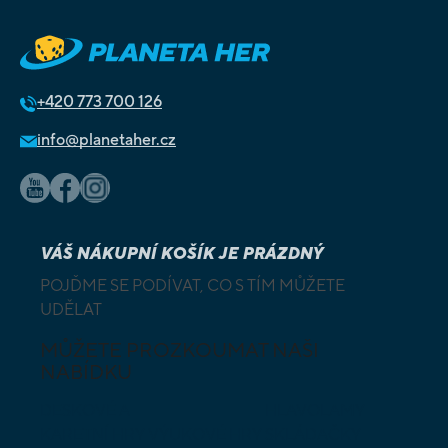
+420
773 700 126
info@planetaher.cz
VÁŠ NÁKUPNÍ KOŠÍK JE PRÁZDNÝ
POJĎME SE PODÍVAT, CO S TÍM MŮŽETE
UDĚLAT
MŮŽETE PROZKOUMAT NAŠI
NABÍDKU
DESKOVÉ A
HLAVOLAMY
KARETNÍ HRY
VÝUKOVÉ HRY
SKLÁDAČKY