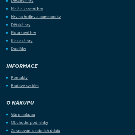
Deskové hry
Malé a karetní hry
Hry na hrdiny a gamebooky
Dětské hry
Figurkové hry
Klasické hry
Doplňky
INFORMACE
Kontakty
Bodový systém
O NÁKUPU
Vše o nákupu
Obchodní podmínky
Zpracování osobních údajů