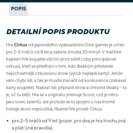
POPIS
DETAILNÍ POPIS PRODUKTU
Hra
Cirkus
od japonského vydavatelství Oink games je určen
pro 2–5 hráčů od 8 let a zabere zhruba 20 minut. V maličké
kapesní hře bojujete všichni proti sobě coby principálové
cirkusů, kteří se předhání v tom, kdo divákům předvede
nejúchvatnější cirkusovou show (vyloží nejlepší karty). Jenže
vám chybí lidi, a tak je musíte zlanařit od konkurence (získávat
karty soupeře). Nabrat lidi, připravit show a ohromit diváky – to
je, oč tu běží. Hra se v originálu jmenuje Scout, což je něco
jako lovec talentů, ale protože se to spojení u nás kromě
hokeje skoro nepoužívá, říkáme hře prostě Cirkus.
pro 2–5 hráčů od 9 let (pozor, pro dva je hra trochu jiná
a platí jiná pravidla)