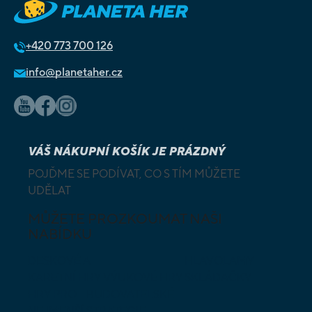
+420
773 700 126
info@planetaher.cz
VÁŠ NÁKUPNÍ KOŠÍK JE PRÁZDNÝ
POJĎME SE PODÍVAT, CO S TÍM MŮŽETE
UDĚLAT
MŮŽETE PROZKOUMAT NAŠI
NABÍDKU
DESKOVÉ A
HLAVOLAMY
KARETNÍ HRY
VÝUKOVÉ HRY
SKLÁDAČKY
HRY PRO
BUDOVATELSKÉ
NEJMENŠÍ
STRATEGIE