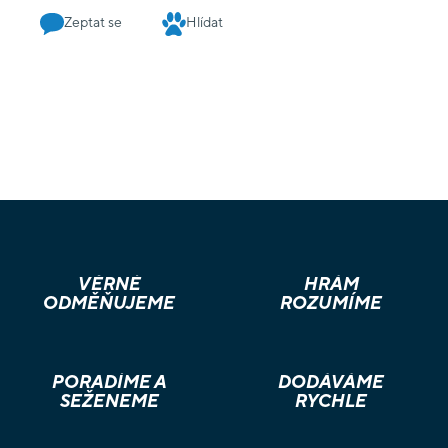
Zeptat se
Hlídat
VĚRNÉ
HRÁM
ODMĚŇUJEME
ROZUMÍME
PORADÍME A
DODÁVÁME
SEŽENEME
RYCHLE