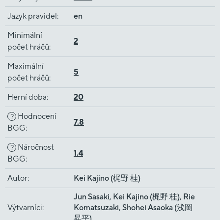
Jazyk pravidel
:
en
Minimální
2
počet hráčů
:
Maximální
5
počet hráčů
:
Herní doba
:
20
Hodnocení
?
7.8
BGG
:
Náročnost
?
1.4
BGG
:
Autor
:
Kei Kajino (梶野 桂)
Jun Sasaki, Kei Kajino (梶野 桂), Rie
Výtvarníci
:
Komatsuzaki, Shohei Asaoka (浅岡
昇平)