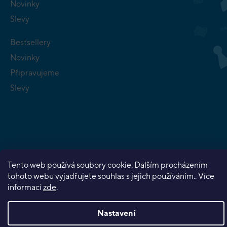
Novinky
Slevy
Bestsellery
Novinky
Připravujeme
Slevy
Copyright 2026
Planeta her
. Všechna práva vyhrazena.
Tento web používá soubory cookie. Dalším procházením
Vytvořil Shoptet Premium
tohoto webu vyjadřujete souhlas s jejich používáním.. Více
informací
zde
.
Nastavení