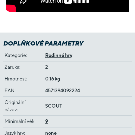
DOPLŇKOVÉ PARAMETRY
Kategorie
:
Rodinné hry
Záruka
:
2
Hmotnost
:
0.16 kg
EAN
:
4571394092224
Originální
SCOUT
název
:
Minimální věk
:
9
Jazyk hry
:
none