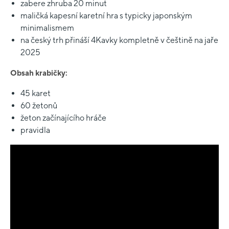
zabere zhruba 20 minut
maličká kapesní karetní hra s typicky japonským
minimalismem
na český trh přináší 4Kavky kompletně v češtině na jaře
2025
Obsah krabičky:
45 karet
60 žetonů
žeton začínajícího hráče
pravidla