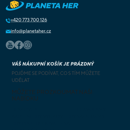
+420
773 700 126
info@planetaher.cz
VÁŠ NÁKUPNÍ KOŠÍK JE PRÁZDNÝ
POJĎME SE PODÍVAT, CO S TÍM MŮŽETE
UDĚLAT
MŮŽETE PROZKOUMAT NAŠI
NABÍDKU
DESKOVÉ A
HLAVOLAMY
KARETNÍ HRY
VÝUKOVÉ HRY
SKLÁDAČKY
HRY PRO
BUDOVATELSKÉ