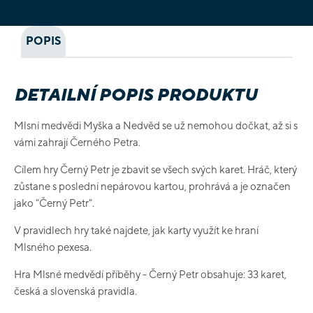
POPIS
DETAILNÍ POPIS PRODUKTU
Mlsní medvědi Myška a Nedvěd se už nemohou dočkat, až si s
vámi zahrají Černého Petra.
Cílem hry Černý Petr je zbavit se všech svých karet. Hráč, který
zůstane s poslední nepárovou kartou, prohrává a je označen
jako "Černý Petr".
V pravidlech hry také najdete, jak karty využít ke hraní
Mlsného pexesa.
Hra Mlsné medvědí příběhy - Černý Petr obsahuje: 33 karet,
česká a slovenská pravidla.