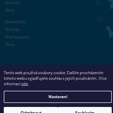
Novinky
Slevy
Bestsellery
Novinky
Připravujeme
Slevy
Tento web používá soubory cookie. Dalším procházením
Copyright 2026
Planeta her
. Všechna práva vyhrazena.
tohoto webu vyjadřujete souhlas s jejich používáním.. Více
Vytvořil Shoptet Premium
informací
zde
.
Nastavení
Odmítnout
Souhlasím