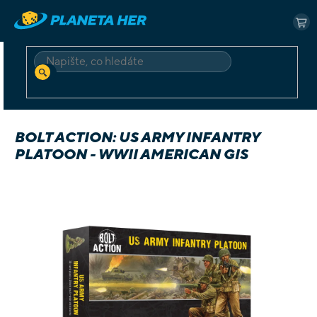
Přejít
na
NÁ
obsah
KO
HLEDAT
Domů
Deskové a karetní
Hry v angličtině
Bolt Action: US Army Infantry Platoon - WWII American GIs
BOLT ACTION: US ARMY INFANTRY
PLATOON - WWII AMERICAN GIS