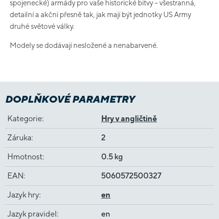
spojenecké) armády pro vaše historické bitvy – všestranná,
detailní a akční přesně tak, jak mají být jednotky US Army
druhé světové války.
Modely se dodávají nesložené a nenabarvené.
DOPLŇKOVÉ PARAMETRY
Kategorie
:
Hry v angličtině
Záruka
:
2
Hmotnost
:
0.5 kg
EAN
:
5060572500327
Jazyk hry
:
en
Jazyk pravidel
:
en