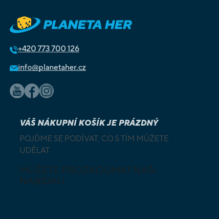
+420
773 700 126
info@planetaher.cz
VÁŠ NÁKUPNÍ KOŠÍK JE PRÁZDNÝ
POJĎME SE PODÍVAT, CO S TÍM MŮŽETE
UDĚLAT
MŮŽETE PROZKOUMAT NAŠI
NABÍDKU
DESKOVÉ A
HLAVOLAMY
KARETNÍ HRY
VÝUKOVÉ HRY
SKLÁDAČKY