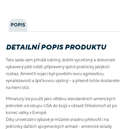
POPIS
DETAILNÍ POPIS PRODUKTU
Tato sada vám přináší odolný, dobře vycvičený a dokonale
vybavený pěší oddíl, připravený splnit prakticky jakýkoli
rozkaz. Američtí vojáci byli pověstní svou agresivitou,
vynalézavostí a špičkovou výstrojí – a přesně tohle dostanete
na herní stůl.
Miniatury lze použít jako většinu standardních amerických
jednotek od vstupu USA do bojů v oblasti Středomoří až po
konec války v Evropě.
Díky univerzální výbavě je můžete snadno přetvořit i na
jednotky dalších spojeneckých armád – americké sklady