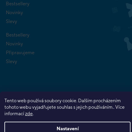
Bestsellery
Novinky
Slevy
Bestsellery
Novinky
Připravujeme
Slevy
Copyright 2026
Planeta her
. Všechna práva vyhrazena.
Tento web používá soubory cookie. Dalším procházením
Vytvořil Shoptet Premium
tohoto webu vyjadřujete souhlas s jejich používáním.. Více
informací
zde
.
Nastavení