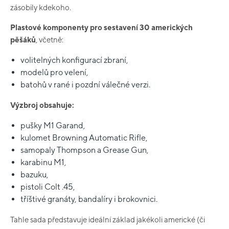
zásobily kdekoho.
Plastové komponenty pro sestavení 30 amerických
pěšáků
, včetně:
volitelných konfigurací zbraní,
modelů pro velení,
batohů v rané i pozdní válečné verzi.
Výzbroj obsahuje:
pušky M1 Garand,
kulomet Browning Automatic Rifle,
samopaly Thompson a Grease Gun,
karabinu M1,
bazuku,
pistoli Colt .45,
tříštivé granáty, bandalíry i brokovnici.
Tahle sada představuje ideální základ jakékoli americké (či