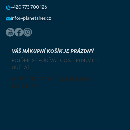
+420
773 700 126
info@planetaher.cz
VÁŠ NÁKUPNÍ KOŠÍK JE PRÁZDNÝ
POJĎME SE PODÍVAT, CO S TÍM MŮŽETE
UDĚLAT
MŮŽETE PROZKOUMAT NAŠI
NABÍDKU
DESKOVÉ A
HLAVOLAMY
KARETNÍ HRY
VÝUKOVÉ HRY
SKLÁDAČKY
HRY PRO
BUDOVATELSKÉ
NEJMENŠÍ
STRATEGIE