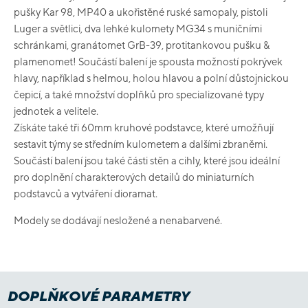
pušky Kar 98, MP40 a ukořistěné ruské samopaly, pistoli
Luger a světlici, dva lehké kulomety MG34 s muničními
schránkami, granátomet GrB-39, protitankovou pušku &
plamenomet! Součástí balení je spousta možností pokrývek
hlavy, například s helmou, holou hlavou a polní důstojnickou
čepicí, a také množství doplňků pro specializované typy
jednotek a velitele.
Získáte také tři 60mm kruhové podstavce, které umožňují
sestavit týmy se středním kulometem a dalšími zbraněmi.
Součástí balení jsou také části stěn a cihly, které jsou ideální
pro doplnění charakterových detailů do miniaturních
podstavců a vytváření dioramat.
Modely se dodávají nesložené a nenabarvené.
DOPLŇKOVÉ PARAMETRY