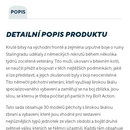
POPIS
DETAILNÍ POPIS PRODUKTU
Kruté bitvy na východní frontě a zejména urputné boje o ruiny
Stalingradu udělaly z německých rekrutů během několika
týdnů zocelené veterány. Tito muži, ukovaní v bitevním kotli,
se naučili přežít a bojovat v těch nejtěžších podmínkách, jaké
si lze představit, a jejich zkušenosti byly v boji neocenitelné.
Tito němečtí pěchotní veteráni, kteří využívají širokou škálu
specializovaného vybavení a zaměřují se na boj zblízka, jsou
silou, se kterou je třeba počítat při partiích hry Bolt Action.
Tato sada obsahuje 30 modelů pěchoty s širokou škálou
zbraní a vybavení, které jsou vhodné pro sestavení
nejrůznějších typů jednotek ze všech období a bojišť druhé
světové války, kterých se Němci účastnili. Každý rám obsahuje