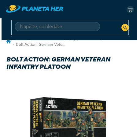
Přejít
na
NÁ
obsah
KO
HLEDAT
Domů
Deskové a karetní
Hry pro dva hráče
Bolt Action: German Veteran Infantry Platoon
BOLT ACTION: GERMAN VETERAN
INFANTRY PLATOON