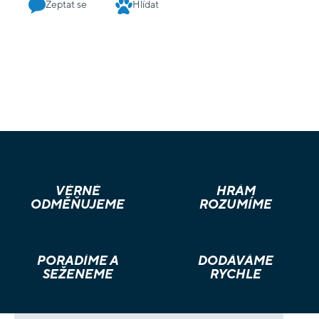
Zeptat se
Hlídat
VĚRNÉ
HRÁM
ODMĚŇUJEME
ROZUMÍME
PORADÍME A
DODÁVÁME
SEŽENEME
RYCHLE