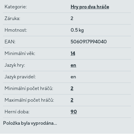
Kategorie
:
Hry pro dva hráče
Záruka
:
2
Hmotnost
:
0.5 kg
EAN
:
5060917994040
Minimální věk
:
14
Jazyk hry
:
en
Jazyk pravidel
:
en
Minimální počet hráčů
:
2
Maximální počet hráčů
:
2
Herní doba
:
90
Položka byla vyprodána…