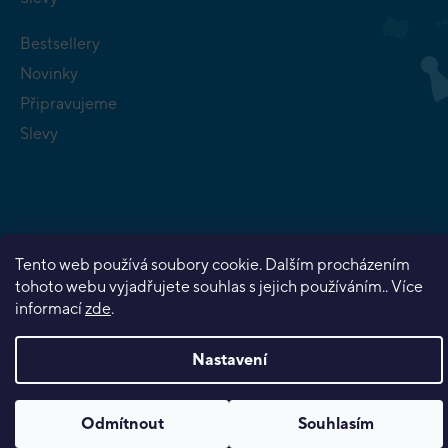
Bestsellery
Novinky
Připravujeme
Slevy
Copyright 2026
Planeta her
. Všechna práva vyhrazena.
Tento web používá soubory cookie. Dalším procházením
tohoto webu vyjadřujete souhlas s jejich používáním.. Více
Vytvořil Shoptet Premium
informací
zde
.
Nastavení
Odmítnout
Souhlasím