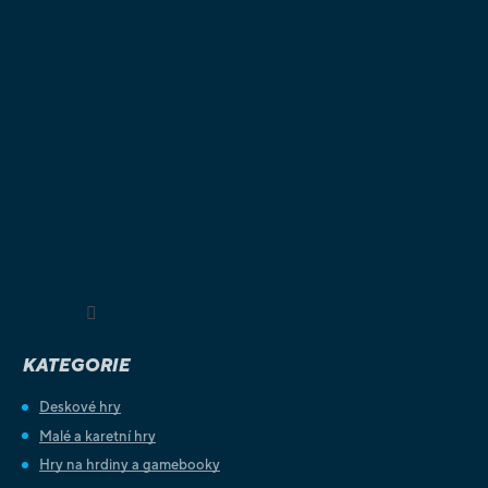
Sledovat na Instagramu
KATEGORIE
Deskové hry
Malé a karetní hry
Hry na hrdiny a gamebooky