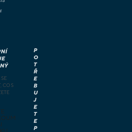
y
P
NÍ
O
JE
T
NÝ
Ř
 SE
E
, CO S
B
ŽETE
U
J
E
TE
T
KOUM
E
I
P
KU