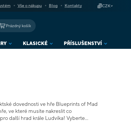
ystém
Vše o nákupu
Blog
Kontakty
CZK
Prázdný košík
NÁKUPNÍ
KOŠÍK
URY
KLASICKÉ
PŘÍSLUŠENSTVÍ
ektské dovednosti ve hře Blueprints of Mad
ře, ve které musíte nakreslit co
pro další hrad krále Ludvíka! Vyberte
do půdorysu svého hradu. Jakmile dokončíte