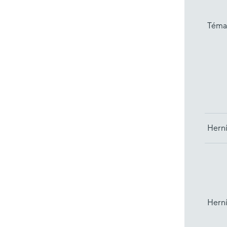
Téma
Herní
Hern