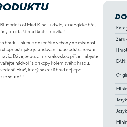
PRODUKTU
DO
 Blueprints of Mad King Ludwig, strategické hře,
Kate
lány pro další hrad krále Ludvíka!
Záru
ho hradu. Jakmile dokončíte vchody do místností
é schopnosti, jako je přidávání nebo odstraňování
Hmot
navíc. Dávejte pozor na královskou přízeň, abyste
EAN
:
vytvářejte nádvoří a příkopy kolem svého hradu,
 vedení! Hráč, který nakreslí hrad nejlépe
Origi
vské soutěži!
Minim
Jazyk
Jazyk
Minim