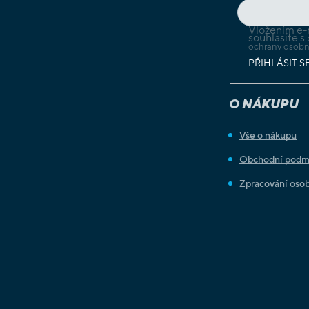
Vložením e-
souhlasíte s
ochrany osobn
PŘIHLÁSIT S
O NÁKUPU
Vše o nákupu
Obchodní podm
Zpracování osob