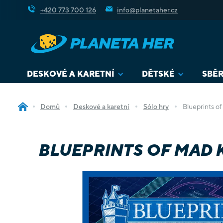
Přejít
+420 773 700 126
info@planetaher.cz
na
obsah
DESKOVÉ A KARETNÍ
DĚTSKÉ
SBĚR
Domů
Deskové a karetní
Sólo hry
Blueprints o
BLUEPRINTS OF MAD 