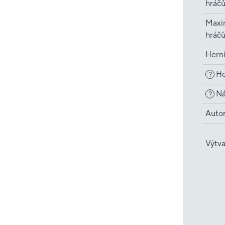
hráč
Maxi
hráč
Hern
Ho
?
Ná
?
Auto
Výtva