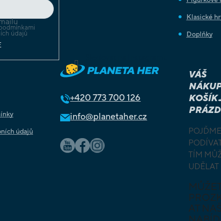
Klasické hr
mailu
podmínkami
ích údajů
Doplňky
E
Sledovat na Instagramu
VÁŠ
NÁKUP
+420
773 700 126
KOŠÍK 
PRÁZD
ínky
info@planetaher.cz
POJĎME
ních údajů
PODÍVAT
TÍM MŮ
UDĚLAT
MŮŽE
PROZ
AT NAŠ
NABÍD