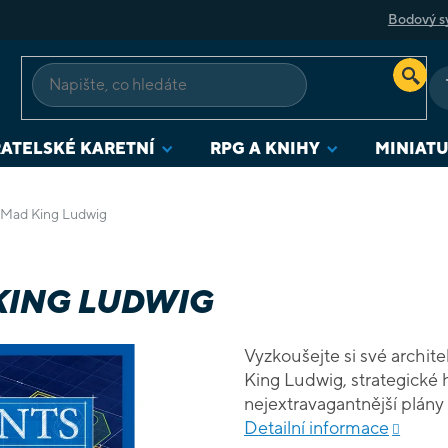
Bodový s
ATELSKÉ KARETNÍ
RPG A KNIHY
MINIAT
f Mad King Ludwig
KING LUDWIG
Vyzkoušejte si své archit
King Ludwig, strategické h
nejextravagantnější plány 
místnosti, které přidáte 
Detailní informace