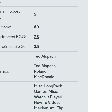
ů
:
mální počet
5
ů
:
í doba
:
60
dnocení BGG
:
7.3
ročnost BGG
:
2.8
r
:
Ted Alspach
Ted Alspach,
rníci
:
Roland
MacDonald
Misc: LongPack
Games, Misc:
Watch It Played
How To Videos,
Mechanism: Flip-