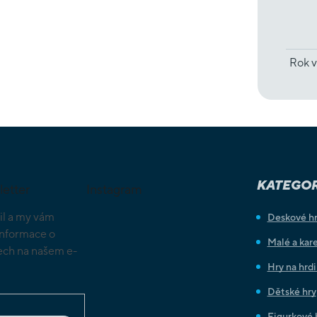
Rok v
KATEGOR
letter
Instagram
il a my vám
Deskové h
informace o
Malé a kare
ch na našem e-
Hry na hrd
Dětské hry
Figurkové 