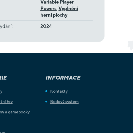
Variable Player
Powers
,
Vyplnění
herní plochy
ydání
:
2024
IE
INFORMACE
ry
Kontakty
tní hry
Bodový systém
iny a gamebooky
hry