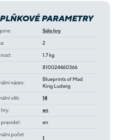
PLŇKOVÉ PARAMETRY
gorie
:
Sólo hry
ka
:
2
nost
:
1.7 kg
810024460366
Blueprints of Mad
nální název
:
King Ludwig
ální věk
:
14
 hry
:
en
 pravidel
:
en
ální počet
1