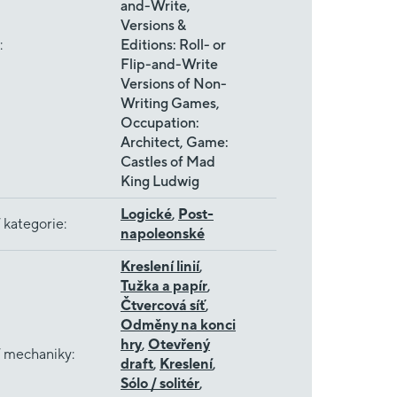
and-Write,
Versions &
:
Editions: Roll- or
Flip-and-Write
Versions of Non-
Writing Games,
Occupation:
Architect, Game:
Castles of Mad
King Ludwig
Logické
,
Post-
 kategorie
:
napoleonské
Kreslení linií
,
Tužka a papír
,
Čtvercová síť
,
Odměny na konci
hry
,
Otevřený
í mechaniky
:
draft
,
Kreslení
,
Sólo / solitér
,