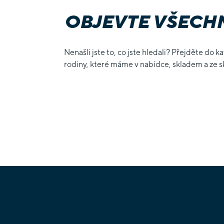
OBJEVTE VŠECHN
Nenašli jste to, co jste hledali? Přejděte do k
rodiny, které máme v nabídce, skladem a ze s
Z
Á
ODEBÍR
P
NEWSLE