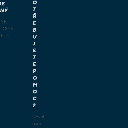
O
JE
T
NÝ
Ř
 SE
E
, CO S
B
ŽETE
U
J
ŽE
E
T
E
P
OZ
O
UM
M
O
C
?
ŠI
Neváhejte
BÍ
nám