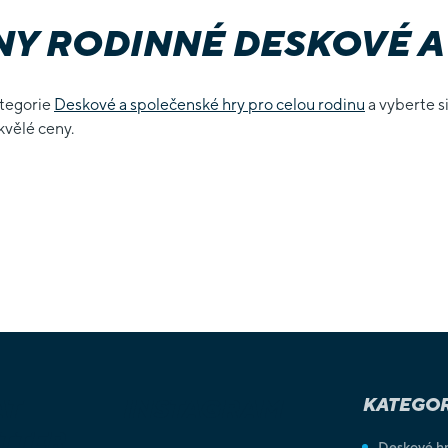
Y RODINNÉ DESKOVÉ A
ategorie
Deskové a společenské hry pro celou rodinu
a vyberte s
kvělé ceny.
AT
INSTAGRAM
KATEGOR
TTER
Deskové h