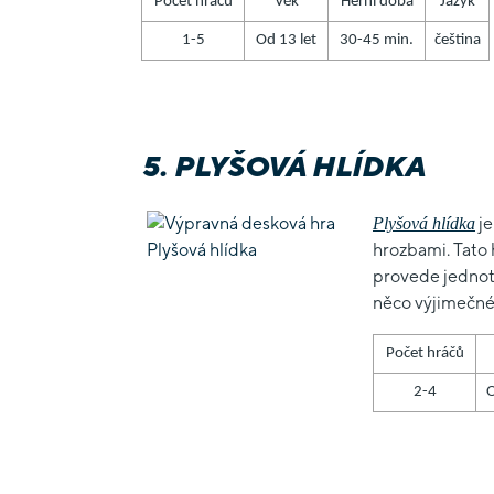
Počet hráčů
Věk
Herní doba
Jazyk
1-5
Od 13 let
30-45 min.
čeština
5. PLYŠOVÁ HLÍDKA
je
Plyšová hlídka
hrozbami. Tato 
provede jednotl
něco výjimečné
Počet hráčů
2-4
O