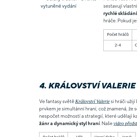
sestavují vlast
rychlé skládání
hráče. Pokud je
Počet hráčů
2-4
O
4. KRÁLOVSTVÍ VALERIE
Ve fantasy světě
si hráči užij
Království Valerie
prvkem je simultánní hraní, což znamená, že s
nespočet možností a strategií, které udělají k
žánr a dynamický styl hraní
. Naše
video předs