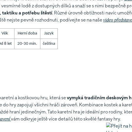
ní vesmírné lodě z dostupných dílků a snaží se s nimi bezpečně 
, taktiku a potřebu štěstí
. Různé úrovně obtížnosti navíc umožňuj
ště nejste pevně rozhodnuti, podívejte se na naše
video představe
Věk
Herní doba
Jazyk
d 8 let
20-30 min.
čeština
í karetní a kostkovou hru, která se
vymyká tradičním deskovým 
e do hry zapojují všichni hráči zároveň. Kombinace kostek a karet
aždé hraní jedinečným. Tato karetní hra je ideální pro rodiny, kte
vám odkryje ještě více detailů této skvělé fantasy hry.
taven
í