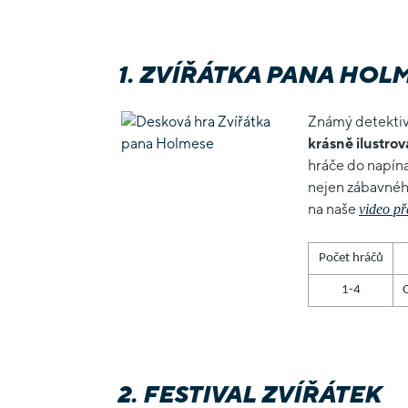
1. ZVÍŘÁTKA PANA HOL
Známý detektivn
krásně ilustro
hráče do napín
nejen zábavného
na naše
video př
Počet hráčů
1-4
2. FESTIVAL ZVÍŘÁTEK