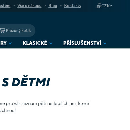
ystém
Vše o nákupu
Blog
Kontakty
CZK
Prázdný košík
NÁKUPNÍ
KOŠÍK
URY
KLASICKÉ
PŘÍSLUŠENSTVÍ
S DĚTMI
me pro vás seznam pěti nejlepších her, které
nadchnou!