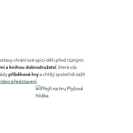
ostavy chrání své spící děti před různými
mi a knihou dobrodružství
, která vás
 rády
příběhové hry
a chtějí společně zažít
video představení
.