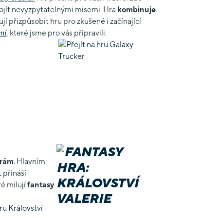
projít nevyzpytatelnými misemi. Hra
kombinuje
í přizpůsobit hru pro zkušené i začínající
, které jsme pro vás připravili.
ní
hrám
. Hlavním
 přináší
ré milují
fantasy