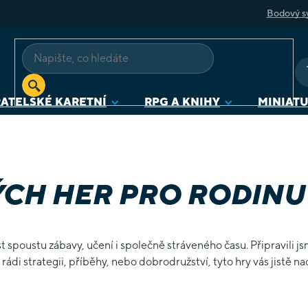
Bodový s
ATELSKÉ KARETNÍ
RPG A KNIHY
MINIAT
ÝCH HER PRO RODINU 
spoustu zábavy, učení i společně stráveného času. Připravili js
e rádi strategii, příběhy, nebo dobrodružství, tyto hry vás jistě 