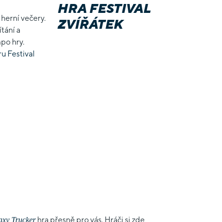
herní večery.
tání a
mpo hry.
hra přesně pro vás. Hráči si zde
axy Trucker