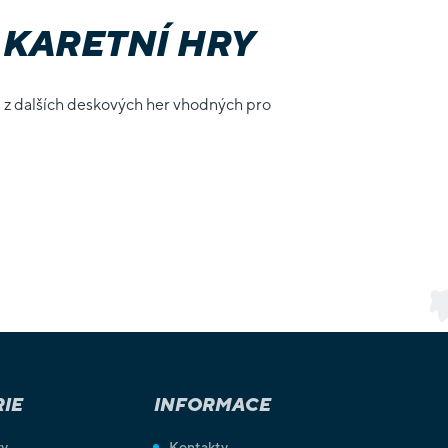
 KARETNÍ HRY
i z dalších deskových her vhodných pro
IE
INFORMACE
ry
Kontakty