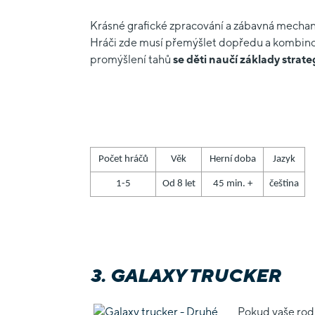
Krásné grafické zpracování a zábavná mechani
Hráči zde musí přemýšlet dopředu a kombinovat 
promýšlení tahů
se děti naučí základy strat
Počet hráčů
Věk
Herní doba
Jazyk
1-5
Od 8 let
45 min. +
čeština
3. GALAXY TRUCKER
Pokud vaše rodi