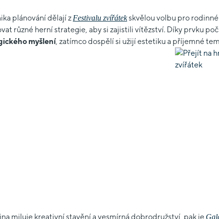
ka plánování dělají z
skvělou volbu pro rodinné 
Festivalu zvířátek
různé herní strategie, aby si zajistili vítězství. Díky prvku počí
egického myšlení
, zatímco dospělí si užijí estetiku a příjemné te
na miluje kreativní stavění a vesmírná dobrodružství, pak je
Gal