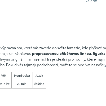
 výpravná hra, která vás zavede do světa fantazie, kde plyšové p
hra je unikátní svou
propracovanou příběhovou linkou, figurka
ivými originálními misemi. Hra je ideální pro rodiny, které mají
ho. Pokud vás zajímají podrobnosti, můžete se podívat na naše
Věk
Herní doba
Jazyk
d 7 let
90 min.
čeština