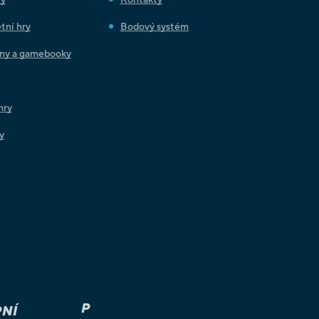
tní hry
Bodový systém
iny a gamebooky
hry
y
P
NÍ