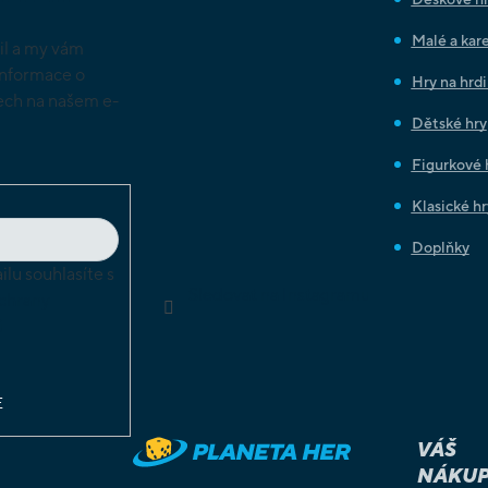
Malé a kare
il a my vám
informace o
Hry na hrd
ch na našem e-
Dětské hry
Figurkové 
Klasické hr
Doplňky
lu souhlasíte s
Sledovat na Instagramu
chrany
ů
E
VÁŠ
NÁKUP