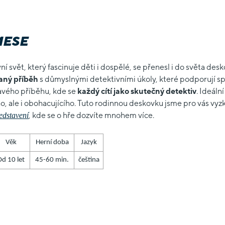
MESE
í svět, který fascinuje děti i dospělé, se přenesl i do světa des
vaný příběh
s důmyslnými detektivními úkoly, které podporují spo
avého příběhu, kde se
každý cítí jako skutečný detektiv
. Ideáln
, ale i obohacujícího. Tuto rodinnou deskovku jsme pro vás vyzk
, kde se o hře dozvíte mnohem více.
edstavení
Věk
Herní doba
Jazyk
Od 10 let
45-60 min.
čeština