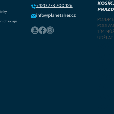
KOŠÍK 
+420
773 700 126
PRÁZD
ínky
info@planetaher.cz
POJĎME
ních údajů
PODÍVAT
TÍM MŮ
UDĚLAT
MŮ
TE
PR
KO
AT
NA
NA