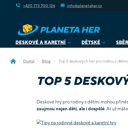
Přejít
+420 773 700 126
info@planetaher.cz
na
obsah
DESKOVÉ A KARETNÍ
DĚTSKÉ
SBĚR
Domů
Blog
Top 5 deskových her pro rodinu s dětmi
TOP 5 DESKOV
Deskové hry pro rodiny s dětmi mohou přinést 
zaujmou nejen děti, ale i dospělé
. Ať už mát