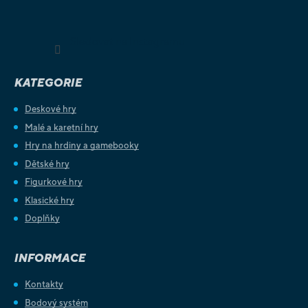
Sledovat na Instagramu
KATEGORIE
Deskové hry
Malé a karetní hry
Hry na hrdiny a gamebooky
Dětské hry
Figurkové hry
Klasické hry
Doplňky
INFORMACE
Kontakty
Bodový systém