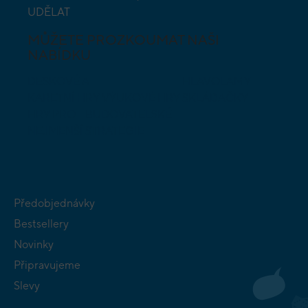
UDĚLAT
MŮŽETE PROZKOUMAT NAŠI
NABÍDKU
DESKOVÉ A
HLAVOLAMY
KARETNÍ HRY
VÝUKOVÉ HRY
SKLÁDAČKY
HRY PRO
BUDOVATELSKÉ
NEJMENŠÍ
STRATEGIE
Předobjednávky
Bestsellery
Novinky
Připravujeme
Slevy