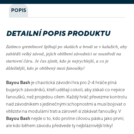
POPIS
DETAILNÍ POPIS PRODUKTU
Zatímco gremlinové šplhají po skalách a brodí se v kalužích, aby
zahlédli velký závod, jejich oblíbení závodníci se soustředí na
startovní čáru. Je čas zjistit, kdo je nejrychlejší, a co je
důležitější, kdo je oblíbený mezi fanoušky!
Bayou Bash
je chaotická závodní hra pro 2-4 hráče plná
bujarých závodníků, kteří udělají cokoli, aby získali co nejvíce
fanoušků, než projedou cílem. Každý hráč převezme kontrolu
nad závodníkem s jedinečnými schopnostmi a musí bojovat o
vítězství na modulární trati a zároveň si získávat fanoušky. V
Bayou Bash
nejde o to, kdo protne cílovou pásku jako první,
ale kdo během závodu předvede ty nejbláznivější triky!