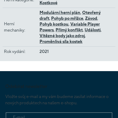
Kostkové
Modulární herní plán
,
Otevřený
draft
,
Pohyb po mřížce
,
Závod
,
Herní
Pohyb kostkou
,
Variable Player
Powers
,
Přímý konflikt
,
Události
,
mechaniky
:
Vítězné body jako zdroj
,
Proměnlivá síla kostek
Rok vydání
:
2021
Z
á
p
Odebírat newsletter
a
t
Vložte svůj e-mail a my vám budeme zasílat informace o
í
nových produktech na našem e-shopu.
E-mail