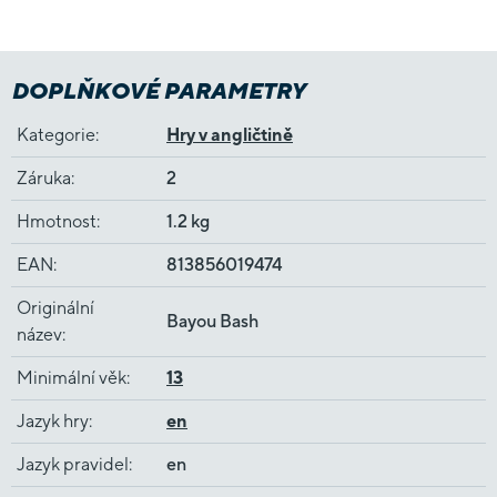
DOPLŇKOVÉ PARAMETRY
Kategorie
:
Hry v angličtině
Záruka
:
2
Hmotnost
:
1.2 kg
EAN
:
813856019474
Originální
Bayou Bash
název
:
Minimální věk
:
13
Jazyk hry
:
en
Jazyk pravidel
:
en