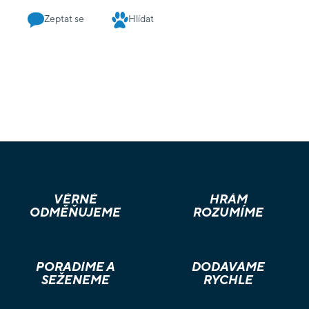
Zeptat se
Hlídat
VĚRNÉ
HRÁM
ODMĚŇUJEME
ROZUMÍME
PORADÍME A
DODÁVÁME
SEŽENEME
RYCHLE