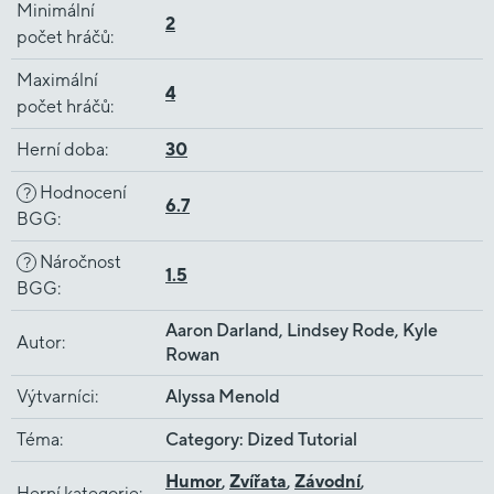
Minimální
2
počet hráčů
:
Maximální
4
počet hráčů
:
Herní doba
:
30
Hodnocení
?
6.7
BGG
:
Náročnost
?
1.5
BGG
:
Aaron Darland, Lindsey Rode, Kyle
Autor
:
Rowan
Výtvarníci
:
Alyssa Menold
Téma
:
Category: Dized Tutorial
Humor
,
Zvířata
,
Závodní
,
Herní kategorie
: