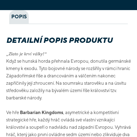
POPIS
DETAILNÍ POPIS PRODUKTU
„Zlato je krví války!“
Když se hunská horda přehnala Evropou, donutila germánské
kmeny k exodu. Tyto bojovné národy se rozšířily v rámci hranic
Západořímské říše a drancováním a válčením nakonec
zapříčinily její zhroucení. Na soumraku starověku a na úsvitu
středověku založily na bývalém území říše království tzv.
barbarské národy.
Ve hře
Barbarian Kingdoms
, asymetrické a kompetitivní
strategické hře, každý hráč ovládá své vlastní vznikající
království a soupeří o nadvládu nad západní Evropou. Vyhrává
hráč, který jako první ovládne sedm území nebo zlikviduje dva