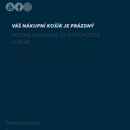
VÁŠ NÁKUPNÍ KOŠÍK JE PRÁZDNÝ
POJĎME SE PODÍVAT, CO S TÍM MŮŽETE
UDĚLAT
MŮŽETE PROZKOUMAT NAŠI
NABÍDKU
DESKOVÉ A
HLAVOLAMY
KARETNÍ HRY
VÝUKOVÉ HRY
SKLÁDAČKY
HRY PRO
BUDOVATELSKÉ
NEJMENŠÍ
STRATEGIE
Předobjednávky