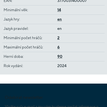
EAN
:
3770031400007
Minimální věk
:
14
Jazyk hry
:
en
Jazyk pravidel
:
en
Minimální počet hráčů
:
2
Maximální počet hráčů
:
6
Herní doba
:
90
Rok vydání
:
2024
Z
á
p
Odebírat newsletter
a
t
Vložte svůj e-mail a my vám budeme zasílat informace o