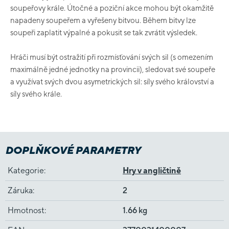
soupeřovy krále. Útočné a poziční akce mohou být okamžitě
napadeny soupeřem a vyřešeny bitvou. Během bitvy lze
soupeři zaplatit výpalné a pokusit se tak zvrátit výsledek.
Hráči musí být ostražití při rozmísťování svých sil (s omezením
maximálně jedné jednotky na provincii), sledovat své soupeře
a využívat svých dvou asymetrických sil: síly svého království a
síly svého krále.
DOPLŇKOVÉ PARAMETRY
Kategorie
:
Hry v angličtině
Záruka
:
2
Hmotnost
:
1.66 kg