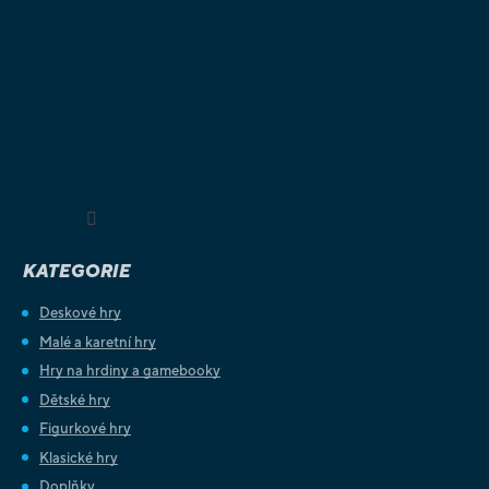
Sledovat na Instagramu
KATEGORIE
Deskové hry
Malé a karetní hry
Hry na hrdiny a gamebooky
Dětské hry
Figurkové hry
Klasické hry
Doplňky