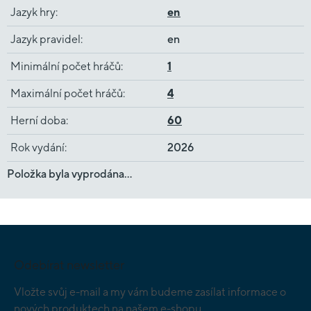
Jazyk hry
:
en
Jazyk pravidel
:
en
Minimální počet hráčů
:
1
Maximální počet hráčů
:
4
Herní doba
:
60
Rok vydání
:
2026
Položka byla vyprodána…
Z
á
p
Odebírat newsletter
a
t
Vložte svůj e-mail a my vám budeme zasílat informace o
í
nových produktech na našem e-shopu.