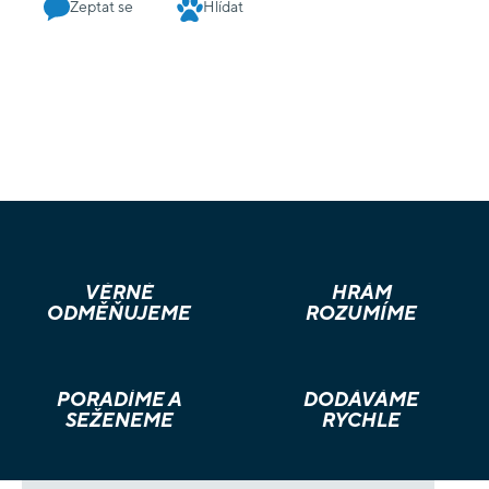
Zeptat se
Hlídat
VĚRNÉ
HRÁM
ODMĚŇUJEME
ROZUMÍME
PORADÍME A
DODÁVÁME
SEŽENEME
RYCHLE