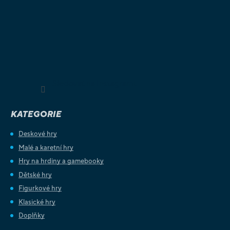
Sledovat na Instagramu
KATEGORIE
Deskové hry
Malé a karetní hry
Hry na hrdiny a gamebooky
Dětské hry
Figurkové hry
Klasické hry
Doplňky