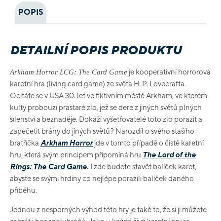
POPIS
DETAILNÍ POPIS PRODUKTU
je kooperativní horrorová
Arkham Horror LCG: The Card Game
karetní hra (living card game) ze světa H. P. Lovecrafta.
Ocitáte se v USA 30. let ve fiktivním městě Arkham, ve kterém
kulty probouzí prastaré zlo, jež se dere z jiných světů plných
šílenství a beznaděje. Dokáží vyšetřovatelé toto zlo porazit a
zapečetit brány do jiných světů? Narozdíl o svého stašího
bratříčka
Arkham Horror
jde v tomto případě o čistě karetní
hru, která svým principem připomíná hru
The Lord of the
Rings: The Card Game
.
I zde budete stavět balíček karet,
abyste se svými hrdiny co nejlépe porazili balíček daného
příběhu.
Jednou z nesporných výhod této hry je také to, že si ji můžete