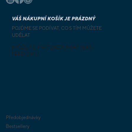
VÁŠ NÁKUPNÍ KOŠÍK JE PRÁZDNÝ
POJĎME SE PODÍVAT, CO S TÍM MŮŽETE
UDĚLAT
MŮŽETE PROZKOUMAT NAŠI
NABÍDKU
DESKOVÉ A
HLAVOLAMY
KARETNÍ HRY
VÝUKOVÉ HRY
SKLÁDAČKY
HRY PRO
BUDOVATELSKÉ
NEJMENŠÍ
STRATEGIE
Předobjednávky
Bestsellery