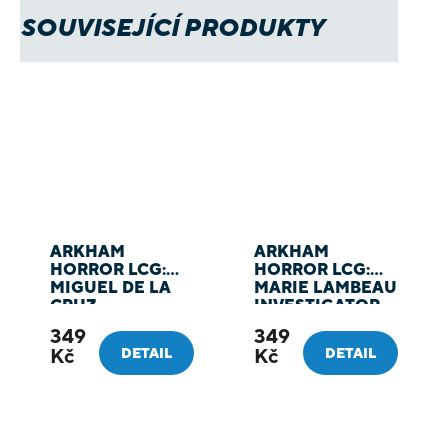
SOUVISEJÍCÍ PRODUKTY
ARKHAM
ARKHAM
HORROR LCG:
HORROR LCG:
MIGUEL DE LA
MARIE LAMBEAU
CRUZ
INVESTIGATOR
INVESTIGATOR
DECK
349
349
DECK
Kč
Kč
DETAIL
DETAIL