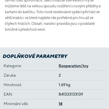
zahrát i bez spoluhráčů. Jako u každé živé karetní hry se
můžeme těšit na velkou spoustu rozšíření s novými příběhy a
kartami do balíčku. Toto nové revidované vydání přichází ve
větší krabici, ve které najdete vše potřebné pro hru až ve
čtyřech hráčích. Obsah, narativ i pravidla jsou v podstatě
totožné s předchozí verzí.
DOPLŇKOVÉ PARAMETRY
Kategorie
:
Kooperativní hry
Záruka
:
2
Hmotnost
:
1.69 kg
EAN
:
841333133139
Minimální věk
:
14