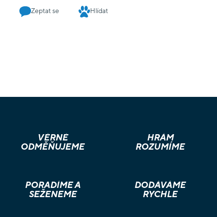
Zeptat se
Hlídat
VĚRNÉ
HRÁM
ODMĚŇUJEME
ROZUMÍME
PORADÍME A
DODÁVÁME
SEŽENEME
RYCHLE