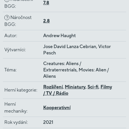
7.8
BGG
:
Náročnost
?
2.8
BGG
:
Autor
:
Andrew Haught
Jose David Lanza Cebrian, Victor
Výtvarníci
:
Pesch
Creatures: Aliens /
Téma
:
Extraterrestrials, Movies: Alien /
Aliens
Rozšíření
,
Miniatury
,
Sci-fi
,
Filmy
Herní kategorie
:
/ TV / Rádio
Herní
Kooperativní
mechaniky
:
Rok vydání
:
2021