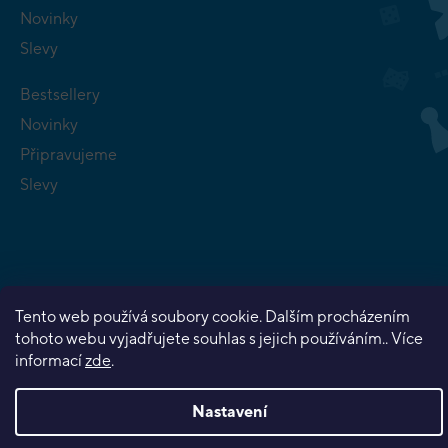
Novinky
Slevy
Bestsellery
Novinky
Připravujeme
Slevy
Copyright 2026
Planeta her
. Všechna práva vyhrazena.
Tento web používá soubory cookie. Dalším procházením
Vytvořil Shoptet Premium
tohoto webu vyjadřujete souhlas s jejich používáním.. Více
informací
zde
.
Nastavení