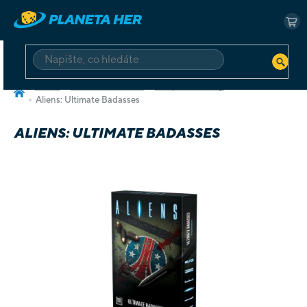
Přejít
na
NÁ
obsah
KO
HLEDAT
Domů
Deskové a karetní
Kooperativní hry
Aliens: Ultimate Badasses
ALIENS: ULTIMATE BADASSES