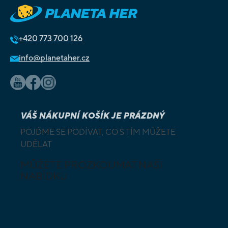
+420
773 700 126
info@planetaher.cz
VÁŠ NÁKUPNÍ KOŠÍK JE PRÁZDNÝ
POJĎME SE PODÍVAT, CO S TÍM MŮŽETE
UDĚLAT
MŮŽETE PROZKOUMAT NAŠI
NABÍDKU
DESKOVÉ A
HLAVOLAMY
KARETNÍ HRY
VÝUKOVÉ HRY
SKLÁDAČKY
HRY PRO
BUDOVATELSKÉ