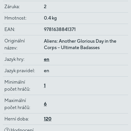
Záruka
:
2
Hmotnost
:
0.4 kg
EAN
:
9781638841371
Originální
Aliens: Another Glorious Day in the
Corps – Ultimate Badasses
název
:
Jazyk hry
:
en
Jazyk pravidel
:
en
Minimální
1
počet hráčů
:
Maximální
6
počet hráčů
:
Herní doba
:
120
Hodnocení
?