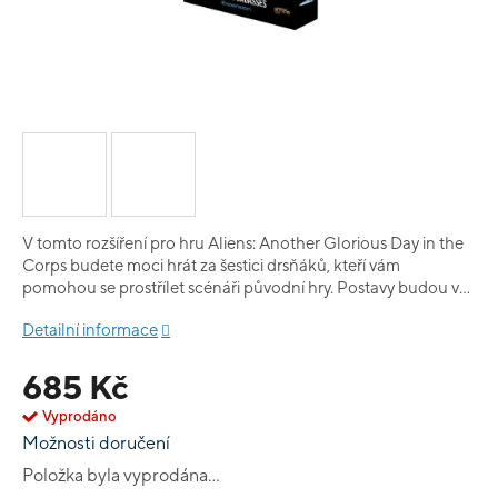
V tomto rozšíření pro hru Aliens: Another Glorious Day in the
Corps budete moci hrát za šestici drsňáků, kteří vám
pomohou se prostřílet scénáři původní hry. Postavy budou v
průběhu hraní získávat zkušenosti a zlepšovat si takto svoje
Detailní informace
schopnosti. Balení obsahuje 6 plastových figurek, 6 karet
postav, 64 karet zkušeností, 4 kostky a pravidla.
685 Kč
Vyprodáno
Možnosti doručení
Položka byla vyprodána…