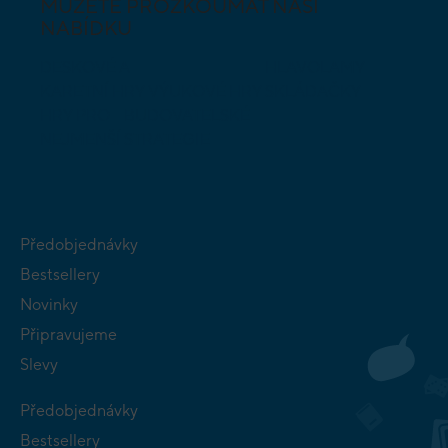
MŮŽETE PROZKOUMAT NAŠI
NABÍDKU
DESKOVÉ A
HLAVOLAMY
KARETNÍ HRY
VÝUKOVÉ HRY
SKLÁDAČKY
HRY PRO
BUDOVATELSKÉ
NEJMENŠÍ
STRATEGIE
Předobjednávky
Bestsellery
Novinky
Připravujeme
Slevy
Předobjednávky
Bestsellery