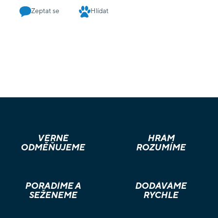
Zeptat se
Hlídat
VĚRNÉ
HRÁM
ODMĚŇUJEME
ROZUMÍME
PORADÍME A
DODÁVÁME
SEŽENEME
RYCHLE