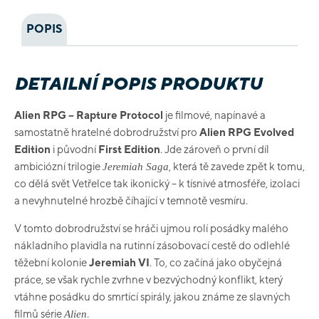
POPIS
DETAILNÍ POPIS PRODUKTU
Alien RPG – Rapture Protocol
je filmové, napínavé a
samostatně hratelné dobrodružství pro
Alien RPG Evolved
Edition
i původní
First Edition
. Jde zároveň o první díl
ambiciózní trilogie
, která tě zavede zpět k tomu,
Jeremiah Saga
co dělá svět Vetřelce tak ikonický – k tísnivé atmosféře, izolaci
a nevyhnutelné hrozbě číhající v temnotě vesmíru.
V tomto dobrodružství se hráči ujmou rolí posádky malého
nákladního plavidla na rutinní zásobovací cestě do odlehlé
těžební kolonie
Jeremiah VI
. To, co začíná jako obyčejná
práce, se však rychle zvrhne v bezvýchodný konflikt, který
vtáhne posádku do smrtící spirály, jakou známe ze slavných
filmů série
.
Alien