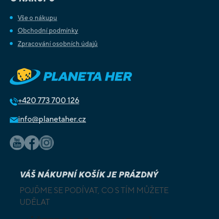
Vše o nákupu
Obchodní podmínky
Zpracování osobních údajů
+420
773 700 126
info@planetaher.cz
VÁŠ NÁKUPNÍ KOŠÍK JE PRÁZDNÝ
POJĎME SE PODÍVAT, CO S TÍM MŮŽETE
UDĚLAT