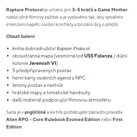
Rapture Protocol
je určeno pro
3–5 hráčů a Game Mother
,
nabízí silně filmový zážitek a je vystavěno tak, aby vytvářelo
intenzivní napětí, osobní konflikty a brutální boj o přežití.
Obsah balení:
kniha dobrodružství
Rapture Protocol
oboustranná mapa (vesmírná loď
USS Fidanza
/ důlní
kolonie
Jeremiah VI
)
5 předpřipravených postav
herní karty osobních agend a NPC
žetony postav a nestvůr
hráčské mapy a tematické handouty
další materiál podporující filmovou atmosféru
Sada je v
angličtině
a ke hře potřebujete základní pravidla
Alien RPG – Core Rulebook Evolved Edition
nebo
First
Edition
.