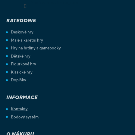
Sledovat na Instagramu
KATEGORIE
Deskové hry
Malé a karetní hry
Hry na hrdiny a gamebooky
Dětské hry
Figurkové hry
Klasické hry
Doplňky
INFORMACE
Kontakty
Bodový systém
O NÁKUPU