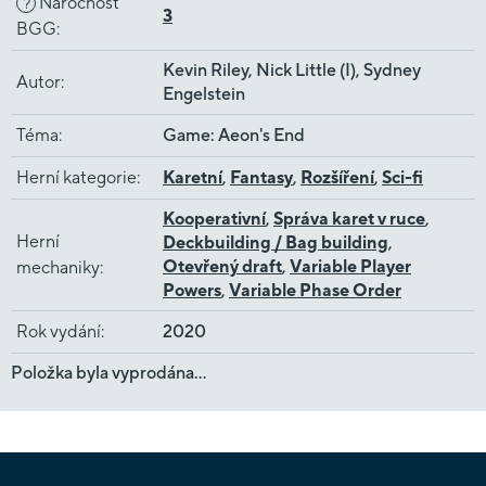
Náročnost
?
3
BGG
:
Kevin Riley, Nick Little (I), Sydney
Autor
:
Engelstein
Téma
:
Game: Aeon's End
Herní kategorie
:
Karetní
,
Fantasy
,
Rozšíření
,
Sci-fi
Kooperativní
,
Správa karet v ruce
,
Herní
Deckbuilding / Bag building
,
Otevřený draft
,
Variable Player
mechaniky
:
Powers
,
Variable Phase Order
Rok vydání
:
2020
Položka byla vyprodána…
Z