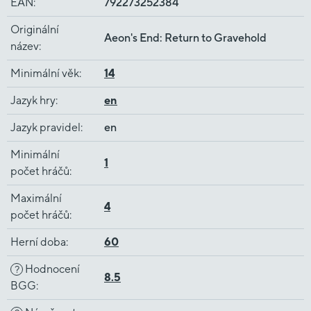
EAN
:
792273252384
Originální
Aeon's End: Return to Gravehold
název
:
Minimální věk
:
14
Jazyk hry
:
en
Jazyk pravidel
:
en
Minimální
1
počet hráčů
:
Maximální
4
počet hráčů
:
Herní doba
:
60
Hodnocení
?
8.5
BGG
: