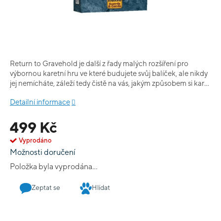
Return to Gravehold je další z řady malých rozšíření pro
výbornou karetní hru ve které budujete svůj balíček, ale nikdy
jej nemícháte, záleží tedy čistě na vás, jakým způsobem si karty
seřadíte. Rozšíření obsahuje dva nové mágy, dva nepřátele a
Detailní informace
několik nových karet a pokladů.
499 Kč
Vyprodáno
Možnosti doručení
Položka byla vyprodána…
Zeptat se
Hlídat