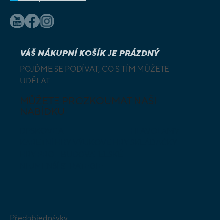
VÁŠ NÁKUPNÍ KOŠÍK JE PRÁZDNÝ
POJĎME SE PODÍVAT, CO S TÍM MŮŽETE
UDĚLAT
MŮŽETE PROZKOUMAT NAŠI
NABÍDKU
DESKOVÉ A
HLAVOLAMY
KARETNÍ HRY
VÝUKOVÉ HRY
SKLÁDAČKY
HRY PRO
BUDOVATELSKÉ
NEJMENŠÍ
STRATEGIE
Předobjednávky