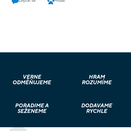
Zeptat se
Hlídat
VĚRNÉ
HRÁM
ODMĚŇUJEME
ROZUMÍME
PORADÍME A
DODÁVÁME
SEŽENEME
RYCHLE