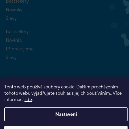
Bestsellery
Novinky
Slevy
Bestsellery
Novinky
Připravujeme
Slevy
Tento web používá soubory cookie. Dalším procházením
tohoto webu vyjadřujete souhlas s jejich používáním.. Více
Copyright 2026
Planeta her
. Všechna práva vyhrazena.
informací
zde
.
Vytvořil Shoptet Premium
Nastavení