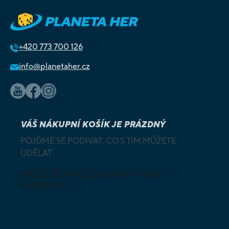
+420
773 700 126
info@planetaher.cz
VÁŠ NÁKUPNÍ KOŠÍK JE PRÁZDNÝ
POJĎME SE PODÍVAT, CO S TÍM MŮŽETE
UDĚLAT
MŮŽETE PROZKOUMAT NAŠI
NABÍDKU
DESKOVÉ A
HLAVOLAMY
KARETNÍ HRY
VÝUKOVÉ HRY
SKLÁDAČKY