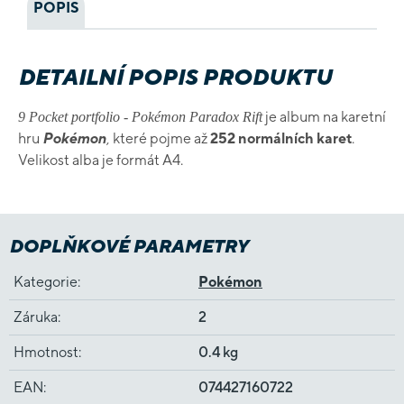
POPIS
DETAILNÍ POPIS PRODUKTU
je album na karetní
9 Pocket portfolio - Pokémon Paradox Rift
hru
Pokémon
, které pojme až
252 normálních karet
.
Velikost alba je formát A4.
DOPLŇKOVÉ PARAMETRY
Kategorie
:
Pokémon
Záruka
:
2
Hmotnost
:
0.4 kg
EAN
:
074427160722