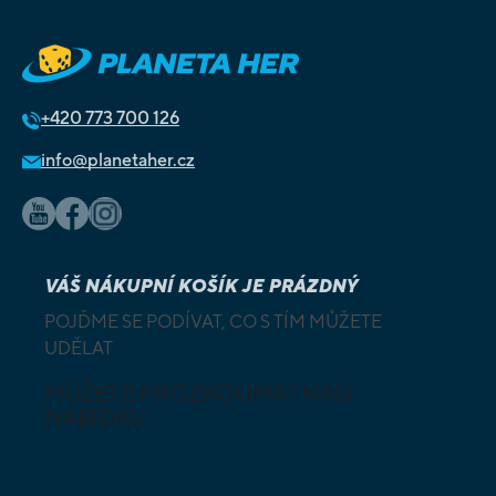
+420
773 700 126
info@planetaher.cz
VÁŠ NÁKUPNÍ KOŠÍK JE PRÁZDNÝ
POJĎME SE PODÍVAT, CO S TÍM MŮŽETE
UDĚLAT
MŮŽETE PROZKOUMAT NAŠI
NABÍDKU
DESKOVÉ A
HLAVOLAMY
KARETNÍ HRY
VÝUKOVÉ HRY
SKLÁDAČKY