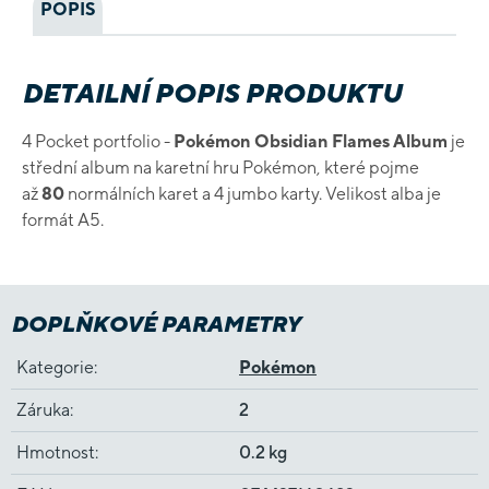
POPIS
DETAILNÍ POPIS PRODUKTU
4 Pocket portfolio -
Pokémon Obsidian Flames Album
je
střední album na karetní hru Pokémon, které pojme
až
80
normálních karet a 4 jumbo karty. Velikost alba je
formát A5.
DOPLŇKOVÉ PARAMETRY
Kategorie
:
Pokémon
Záruka
:
2
Hmotnost
:
0.2 kg