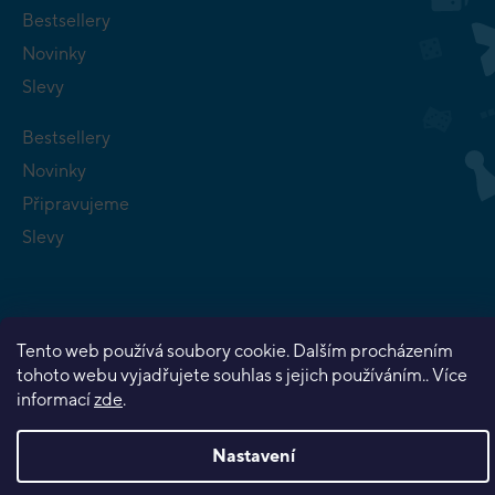
Bestsellery
Novinky
Slevy
Bestsellery
Novinky
Připravujeme
Slevy
Tento web používá soubory cookie. Dalším procházením
tohoto webu vyjadřujete souhlas s jejich používáním.. Více
Copyright 2026
Planeta her
. Všechna práva vyhrazena.
informací
zde
.
Vytvořil Shoptet Premium
Nastavení