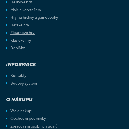
Deskové hry
Malé a karetní hry
Hry na hrdiny a gamebooky
Dětské hry
Figurkové hry
Klasické hry
Doplňky
INFORMACE
Kontakty
Bodový systém
O NÁKUPU
Vše o nákupu
Obchodní podmínky
Zpracování osobních údajů