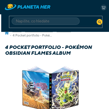
Přejít
na
NÁ
obsah
KO
HLEDAT
Domů
Sběratelské karetní
Pokémon
4 Pocket portfolio - Pokémon Obsidian Flames Album
4 POCKET PORTFOLIO - POKÉMON
OBSIDIAN FLAMES ALBUM