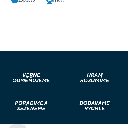
Zeptat se
Hlídat
VĚRNÉ
HRÁM
ODMĚŇUJEME
ROZUMÍME
PORADÍME A
DODÁVÁME
SEŽENEME
RYCHLE